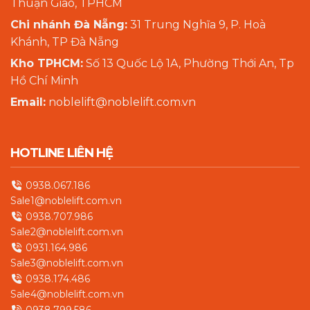
Thuận Giao, TPHCM
Chi nhánh Đà Nẵng:
31 Trung Nghĩa 9, P. Hoà
Khánh, TP Đà Nẵng
Kho TPHCM:
Số 13 Quốc Lộ 1A, Phường Thới An, Tp
Hồ Chí Minh
Email:
noblelift@noblelift.com.vn
HOTLINE LIÊN HỆ
0938.067.186
Sale1@noblelift.com.vn
0938.707.986
Sale2@noblelift.com.vn
0931.164.986
Sale3@noblelift.com.vn
0938.174.486
Sale4@noblelift.com.vn