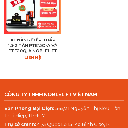
XE NÂNG ĐIỆP THẤP
1.5-2 TẤN PTE15Q-A VÀ
PTE20Q-A NOBLELIFT
LIÊN HỆ
CÔNG TY TNHH NOBLELIFT VIỆT NAM
Văn Phòng Đại Diện:
365/31 Nguyễn Thị Kiểu, Tân
Thới Hiệp, TPHCM
Trụ sở chính:
41/3 Quốc Lộ 13, Kp Bình Giao, P.