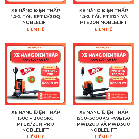
XE NÂNG ĐIỆN THẤP
XE NÂNG ĐIỆN THẤP
1.5-2 TẤN EPT15/20Q
1.5-2 TẤN PTE15N VÀ
NOBLELIFT
PTE20N NOBLELIFT
LIÊN HỆ
LIÊN HỆ
XE NÂNG ĐIỆN THẤP
XE NÂNG ĐIỆN THẤP
1500 – 2000KG
1500-3000KG PWB150,
PTE15/20N PRO
PWB200 VÀ PWB300
NOBLELIFT
NOBLELIFT
LIÊN HỆ
LIÊN HỆ