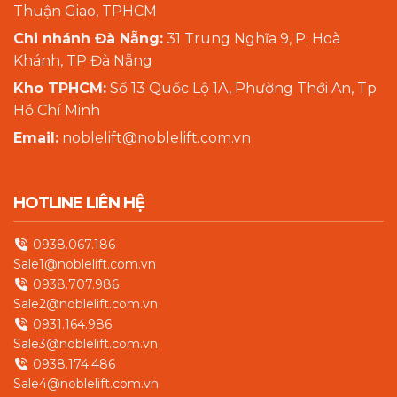
Thuận Giao, TPHCM
Chi nhánh Đà Nẵng:
31 Trung Nghĩa 9, P. Hoà
Khánh, TP Đà Nẵng
Kho TPHCM:
Số 13 Quốc Lộ 1A, Phường Thới An, Tp
Hồ Chí Minh
Email:
noblelift@noblelift.com.vn
HOTLINE LIÊN HỆ
0938.067.186
Sale1@noblelift.com.vn
0938.707.986
Sale2@noblelift.com.vn
0931.164.986
Sale3@noblelift.com.vn
0938.174.486
Sale4@noblelift.com.vn