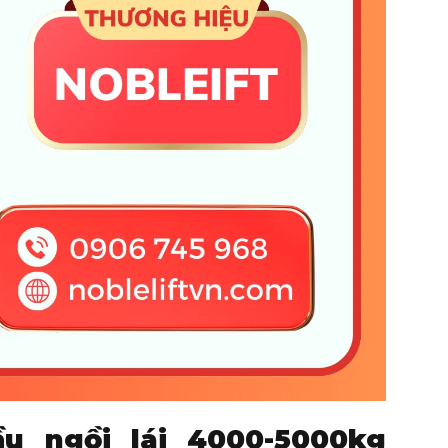
120
120
 động
Thủy lực – Tự động
Thủy lực – Tự động
31
31
18.5
18.5
90
90
90
90
DIN 15170
DIN 15170
u ngồi lái 4000-5000kg