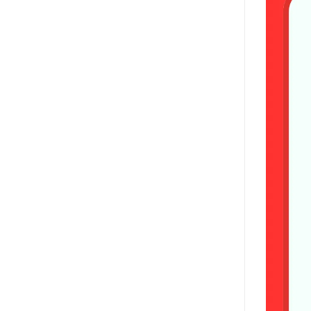
Khoảng s
Bán kính
Lối đi 9
Lối đi 9
Tốc độ d
Tốc độ n
Tốc độ hạ
Khả năng
Loại pha
Động cơ
Công suấ
Tốc độ v
Dung tíc
Mô-men 
Điện áp 