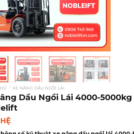
CHỦ
/
XE NÂNG DẦU NGỒI LÁI
âng Dầu Ngồi Lái 4000-5000kg
elift
 HỆ
hông số kỹ thuật xe nâng dầu ngồi lái 400