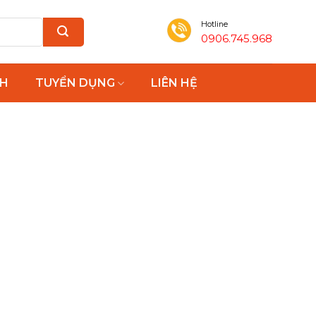
Hotline
0906.745.968
NH
TUYỂN DỤNG
LIÊN HỆ