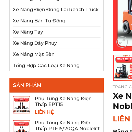
Xe Nâng Điện Đứng Lái Reach Truck
Xe Nâng Bán Tự Động
Xe Nâng Tay
Xe Nâng Đẩy Phuy
Xe Nâng Mặt Bàn
Tổng Hợp Các Loại Xe Nâng
SẢN PHẨM
TRANG 
Xe N
Phụ Tùng Xe Nâng Điện
Nobl
Thấp EPT15
LIÊN HỆ
LIÊN
Phụ Tùng Xe Nâng Điện
Thấp PTE15/20QA Noblelift
Bảng t