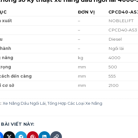
ỤC
ĐƠN VỊ
CPCD40-AS
 xuất
–
NOBLELIFT
–
CPCD40-AS3
ệu
–
Diesel
 hành
–
Ngồi lái
g nâng
kg
4000
trọng
mm
500
cách đến càng
mm
555
i cơ sở
mm
2100
ợng xe
kg
6350/6550
c:
Xe Nâng Dầu Ngồi Lái
,
Tổng Hợp Các Loại Xe Nâng
trước/sau (có tải)
kg
9500/850
trước/sau (không tải)
kg
2800/3550
–
Lốp hơi
 BÀI VIẾT NÀY:
rước
inch
8.25-15-14PR