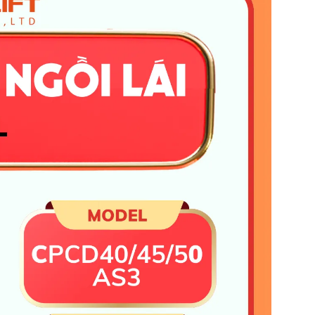
180
180
2500
2500
4895
4895
5095
5095
21/22
21/22
450/500
450/500
500/450
500/450
20
20
Thủy lực
Thủy lực
S
Mitsubishi S6S
Mitsubishi S6S
65
65
2300
2300
4200
4200
354
354
12
12