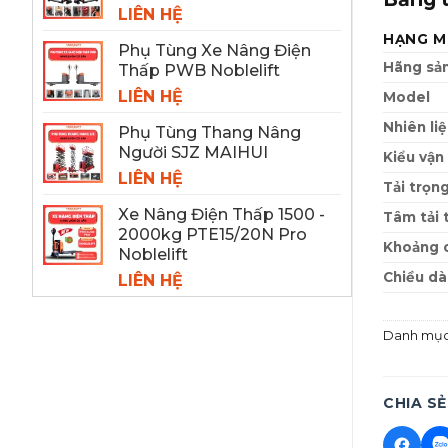
LIÊN HỆ
HẠNG M
Phụ Tùng Xe Nâng Điện
Hãng sản
Thấp PWB Noblelift
LIÊN HỆ
Model
Nhiên li
Phụ Tùng Thang Nâng
Người SJZ MAIHUI
Kiểu vận
LIÊN HỆ
Tải trọn
Xe Nâng Điện Thấp 1500 -
Tâm tải 
2000kg PTE15/20N Pro
Khoảng 
Noblelift
Chiều dà
LIÊN HỆ
Trọng lư
Danh mụ
Tải trục 
Tải trục 
Loại lốp
CHIA SẺ
Cỡ lốp t