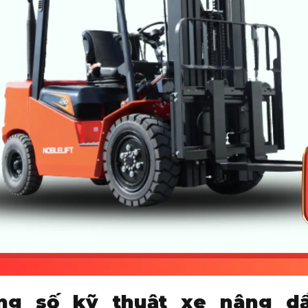
ng ắc quy
Ah
120
động
–
Thủy lực – Tự
h bơm thủy lực
ml/vòng
31
thủy lực làm việc
Mpa
18.5
h thùng dầu thủy lực
Lít
90
h thùng nhiên liệu
Lít
90
ẩn thiết kế
–
DIN 15170
ng số kỹ thuật xe nâng dầ