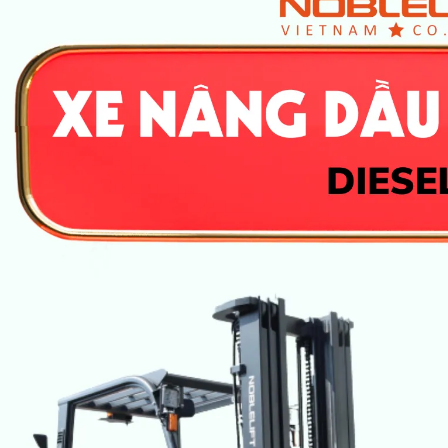
áng gầm (giữa trục)
mm
180
 quay nhỏ nhất
mm
2500
0° (1000×1200 quay ngang)
mm
4895
0° (800×1200 quay dọc)
mm
5095
i chuyển (có tải/không tải)
km/h
21/22
âng (có tải/không tải)
mm/s
450/500
 (có tải/không tải)
mm/s
500/450
 leo dốc
%
20
nh
–
Thủy lực
–
Mitsubishi S6
t định mức
kW
65
òng quay định mức
vòng/phút
2300
h xi lanh
cm³
4200
xoắn cực đại
Nm
354
ắc quy
V
12