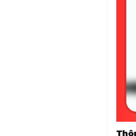
Dung lượ
Truyền 
Dung tíc
Áp suất 
Dung tíc
Dung tíc
Tiêu chu
Thô