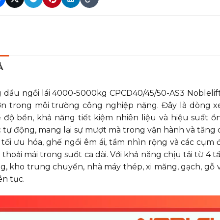
au
inch
7.00-12-14PR
(trước/sau)
chiếc
2/2
 trước
mm
1200
 sau
mm
1200
êng cột (trước/sau)
°
6/12
Ả
o khung nâng (hạ)
mm
2180
 dầu ngồi lái 4000-5000kg CPCD40/45/50-AS3 Noblelift
o nâng tự do
mm
125
ớn trong môi trường công nghiệp nặng. Đây là dòng xe n
o nâng lớn nhất
mm
3000
ề độ bền, khả năng tiết kiệm nhiên liệu và hiệu suất 
o khung khi nâng tối đa
mm
4265
c tự động, mang lại sự mượt mà trong vận hành và tăng
o cabin
mm
2180
c tối ưu hóa, ghế ngồi êm ái, tầm nhìn rộng và các cụm 
ều dài (có càng)
mm
4035
 thoải mái trong suốt ca dài. Với khả năng chịu tải từ 4 
g, kho trung chuyển, nhà máy thép, xi măng, gạch, gỗ v
ều dài (không càng)
mm
2965
ên tục.
ng tổng thể
mm
1450
ớc càng (D×R×C)
mm
1070×150×50
áng gầm (trục trước)
mm
198