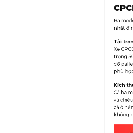
CPC
Ba mode
nhất địn
Tải trọ
Xe CPCD
trọng 5
dỡ pall
phù hợp 
Kích th
Cả ba m
và chiề
cả ở nề
không g