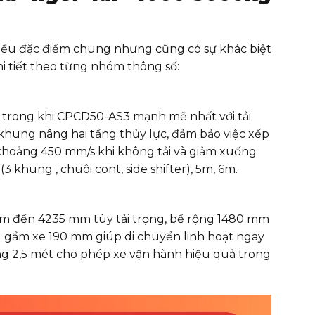
u đặc điểm chung nhưng cũng có sự khác biệt
chi tiết theo từng nhóm thông số:
 trong khi CPCD50-AS3 mạnh mẽ nhất với tải
hung nâng hai tầng thủy lực, đảm bảo việc xếp
 khoảng 450 mm/s khi không tải và giảm xuống
 khung , chuôi cont, side shifter), 5m, 6m.
 mm đến 4235 mm tùy tải trọng, bề rộng 1480 mm
 gầm xe 190 mm giúp di chuyển linh hoạt ngay
g 2,5 mét cho phép xe vận hành hiệu quả trong