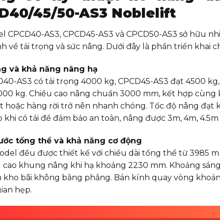
D40/45/50-AS3 Noblelift
l CPCD40-AS3, CPCD45-AS3 và CPCD50-AS3 sở hữu nhiề
h về tải trọng và sức nâng. Dưới đây là phần triển khai 
ng và khả năng nâng hạ
40-AS3 có tải trọng 4000 kg, CPCD45-AS3 đạt 4500 kg,
000 kg. Chiều cao nâng chuẩn 3000 mm, kết hợp cùng k
et hoặc hàng rời trở nên nhanh chóng. Tốc độ nâng đạt
khi có tải để đảm bảo an toàn, nâng được 3m, 4m, 4.5m (3
ước tổng thể và khả năng cơ động
odel đều được thiết kế với chiều dài tổng thể từ 3985
u cao khung nâng khi hạ khoảng 2230 mm. Khoảng sáng
n kho bãi không bằng phẳng. Bán kính quay vòng khoản
ian hẹp
.