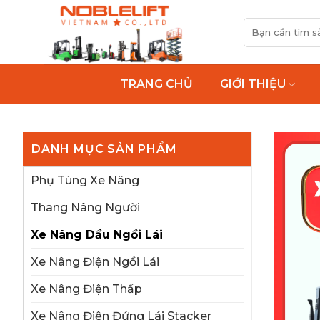
Bỏ
Tìm
qua
kiếm:
nội
dung
TRANG CHỦ
GIỚI THIỆU
DANH MỤC SẢN PHẨM
Phụ Tùng Xe Nâng
Thang Nâng Người
Xe Nâng Dầu Ngồi Lái
Xe Nâng Điện Ngồi Lái
Xe Nâng Điện Thấp
Xe Nâng Điện Đứng Lái Stacker