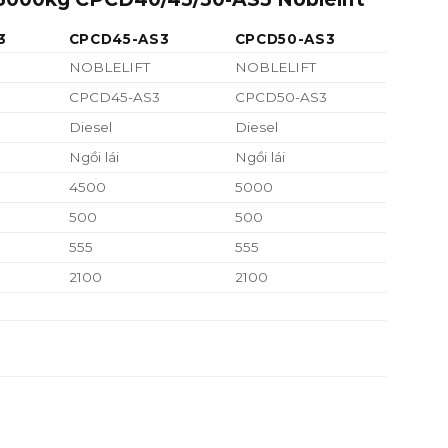
3
CPCD45-AS3
CPCD50-AS3
NOBLELIFT
NOBLELIFT
CPCD45-AS3
CPCD50-AS3
Diesel
Diesel
Ngồi lái
Ngồi lái
4500
5000
500
500
555
555
2100
2100
6750/7050
6900/7200
10250/800
10950/850
2900/3850
3000/3900
Lốp hơi
Lốp hơi
8.25-15-14PR
8.25-15-14PR