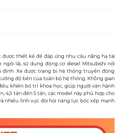
7.00-12-14PR
7.00-12-14PR
2/2
2/2
1200
1200
1200
1200
6/12
6/12
2180
2180
 được thiết kế để đáp ứng nhu cầu nâng hạ tải
125
125
gồi lái, sử dụng động cơ diesel Mitsubishi nổi
3000
3000
ổn định. Xe được trang bị hệ thống truyền động
4265
4265
 cường độ bền của toàn bộ hệ thống. Không gian
2180
2180
điều khiển bố trí khoa học, giúp người vận hành
4035
4035
tấn, 4,5 tấn đến 5 tấn, các model này phù hợp cho
à nhiều lĩnh vực đòi hỏi năng lực bốc xếp mạnh
2965
2965
1450
1450
1070×150×50
1070×150×50
198
198