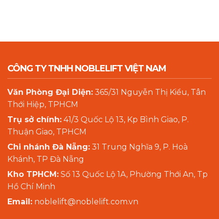
CÔNG TY TNHH NOBLELIFT VIỆT NAM
Văn Phòng Đại Diện:
365/31 Nguyễn Thị Kiểu, Tân
Thới Hiệp, TPHCM
Trụ sở chính:
41/3 Quốc Lộ 13, Kp Bình Giao, P.
Thuận Giao, TPHCM
Chi nhánh Đà Nẵng:
31 Trung Nghĩa 9, P. Hoà
Khánh, TP Đà Nẵng
Kho TPHCM:
Số 13 Quốc Lộ 1A, Phường Thới An, Tp
Hồ Chí Minh
Email:
noblelift@noblelift.com.vn