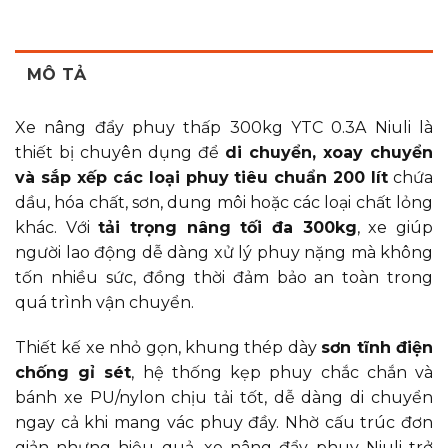
MÔ TẢ
Xe nâng đẩy phuy thấp 300kg YTC 0.3A Niuli là
thiết bị chuyên dụng để
di chuyển, xoay chuyển
và sắp xếp các loại phuy tiêu chuẩn 200 lít
chứa
dầu, hóa chất, sơn, dung môi hoặc các loại chất lỏng
khác. Với
tải trọng nâng tối đa 300kg
, xe giúp
người lao động dễ dàng xử lý phuy nặng mà không
tốn nhiều sức, đồng thời đảm bảo an toàn trong
quá trình vận chuyển.
Thiết kế xe nhỏ gọn, khung thép dày
sơn tĩnh điện
chống gỉ sét
, hệ thống kẹp phuy chắc chắn và
bánh xe PU/nylon chịu tải tốt, dễ dàng di chuyển
ngay cả khi mang vác phuy đầy. Nhờ cấu trúc đơn
giản nhưng hiệu quả, xe nâng đẩy phuy Niuli trở