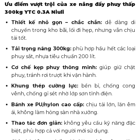
Ưu điểm vượt trội của xe nâng đẩy phuy thấp
300kg YTC 0.3A Niuli
Thiết kế nhỏ gọn – chắc chắn:
dễ dàng di
chuyển trong kho bãi, lối đi hẹp, nhưng vẫn chịu
tải tốt.
Tải trọng nâng 300kg:
phù hợp hầu hết các loại
phuy sắt, nhựa tiêu chuẩn 200 lít.
Cơ chế kẹp phuy thông minh:
giúp giữ chặt
phuy, tránh rơi trượt khi vận hành.
Khung thép cường lực:
bền bỉ, chống cong
vênh, chống gỉ sét nhờ lớp sơn tĩnh điện.
Bánh xe PU/nylon cao cấp:
chịu tải lớn, lăn êm
ái, không làm hỏng sàn nhà xưởng.
Thao tác đơn giản:
không yêu cầu kỹ năng đặc
biệt, phù hợp cả với người mới sử dụng.