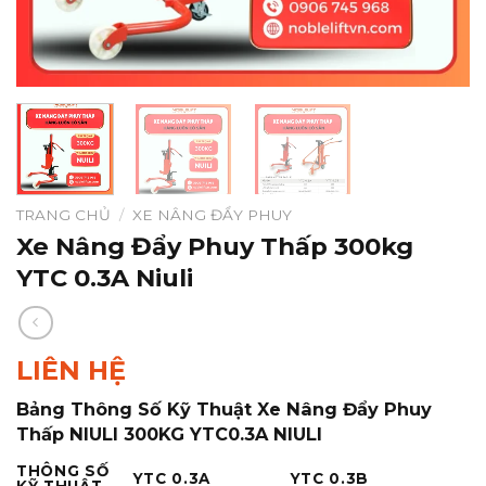
TRANG CHỦ
/
XE NÂNG ĐẨY PHUY
Xe Nâng Đẩy Phuy Thấp 300kg
YTC 0.3A Niuli
LIÊN HỆ
Bảng Thông Số Kỹ Thuật Xe Nâng Đẩy Phuy
Thấp NIULI 300KG YTC0.3A NIULI
THÔNG SỐ
YTC 0.3A
YTC 0.3B
KỸ THUẬT