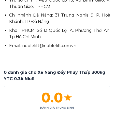
Trụ sở chính: 41/3 Quốc Lộ 13, Kp Bình Giao, P.
Thuận Giao, TPHCM
Chi nhánh Đà Nẵng: 31 Trung Nghĩa 9, P. Hoà
Khánh, TP Đà Nẵng
Kho TPHCM: Số 13 Quốc Lộ 1A, Phường Thới An,
Tp Hồ Chí Minh
Email: noblelift@noblelift.com.vn
0 đánh giá cho Xe Nâng Đẩy Phuy Thấp 300kg
YTC 0.3A Niuli
0.0
★
ĐÁNH GIÁ TRUNG BÌNH