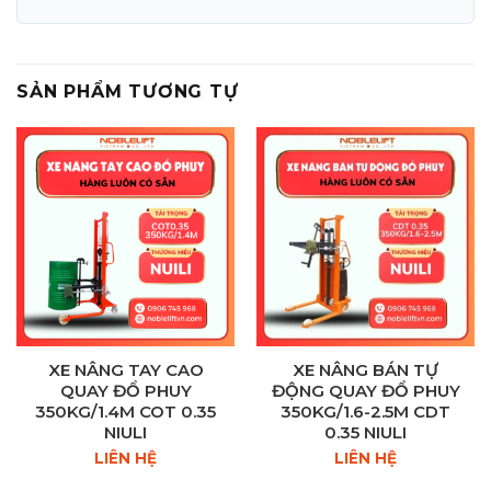
SẢN PHẨM TƯƠNG TỰ
XE NÂNG TAY CAO
XE NÂNG BÁN TỰ
QUAY ĐỔ PHUY
ĐỘNG QUAY ĐỔ PHUY
350KG/1.4M COT 0.35
350KG/1.6-2.5M CDT
NIULI
0.35 NIULI
LIÊN HỆ
LIÊN HỆ