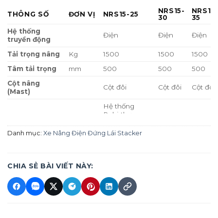
NRS15-
NRS15
THÔNG SỐ
ĐƠN VỊ
NRS15-25
30
35
Hệ thống
Điện
Điện
Điện
truyền động
Tải trọng nâng
Kg
1500
1500
1500
Tâm tải trọng
mm
500
500
500
Cột nâng
Cột đôi
Cột đôi
Cột đôi
(Mast)
Hệ thống
Rebirth +
Phanh
Phanh điện từ
+ Nhả bướm
Danh mục:
Xe Nâng Điện Đứng Lái Stacker
Loại lốp
Polyurethane
Bánh trước
mm
φ180×55
CHIA SẺ BÀI VIẾT NÀY:
Bánh sau
mm
φ130×55
Bánh dẫn động
mm
φ230×75
Số lượng bánh
(trước/sau+dẫn
1×/2+2