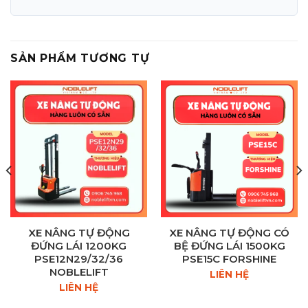
SẢN PHẨM TƯƠNG TỰ
XE NÂNG TỰ ĐỘNG
XE NÂNG TỰ ĐỘNG CÓ
ĐỨNG LÁI 1200KG
BỆ ĐỨNG LÁI 1500KG
PSE12N29/32/36
PSE15C FORSHINE
NOBLELIFT
LIÊN HỆ
LIÊN HỆ