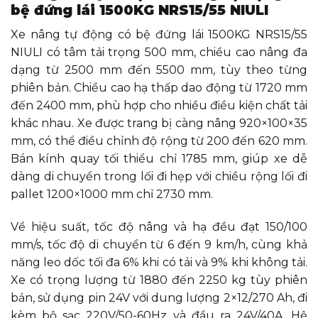
Tốc độ hạ (có
bệ đứng lái 1500KG NRS15/55 NIULI
mm/s
150/100
tải/không tải)
Xe nâng tự động có bệ đứng lái 1500KG NRS15/55
Tốc độ di
chuyển (có
Km/h
6/9
NIULI có tâm tải trọng 500 mm, chiều cao nâng đa
tải/không tải)
dạng từ 2500 mm đến 5500 mm, tùy theo từng
Độ dốc tối đa
phiên bản. Chiều cao hạ thấp dao động từ 1720 mm
(có tải/không
%
6/9
đến 2400 mm, phù hợp cho nhiều điều kiện chất tải
tải)
khác nhau. Xe được trang bị càng nâng 920×100×35
Trọng lượng xe
mm, có thể điều chỉnh độ rộng từ 200 đến 620 mm.
(không gồm
Kg
1880
1940
2000
pin)
Bán kính quay tối thiểu chỉ 1785 mm, giúp xe dễ
Trọng lượng ắc
dàng di chuyển trong lối đi hẹp với chiều rộng lối đi
Kg
240
quy (±5%)
pallet 1200×1000 mm chỉ 2730 mm.
Hệ thống điều
AC – Speed
khiển điện
Control
Về hiệu suất, tốc độ nâng và hạ đều đạt 150/100
Động cơ di
mm/s, tốc độ di chuyển từ 6 đến 9 km/h, cùng khả
Kw
1.5
chuyển
năng leo dốc tối đa 6% khi có tải và 9% khi không tải.
Động cơ nâng
Kw
–
Xe có trọng lượng từ 1880 đến 2250 kg tùy phiên
Ắc quy
V/Ah
2×12/270
bản, sử dụng pin 24V với dung lượng 2×12/270 Ah, đi
kèm bộ sạc 220V/50-60Hz và đầu ra 24V/40A. Hệ
Bộ sạc (nguồn