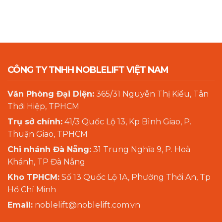
CÔNG TY TNHH NOBLELIFT VIỆT NAM
Văn Phòng Đại Diện:
365/31 Nguyễn Thị Kiểu, Tân
Thới Hiệp, TPHCM
Trụ sở chính:
41/3 Quốc Lộ 13, Kp Bình Giao, P.
Thuận Giao, TPHCM
Chi nhánh Đà Nẵng:
31 Trung Nghĩa 9, P. Hoà
Khánh, TP Đà Nẵng
Kho TPHCM:
Số 13 Quốc Lộ 1A, Phường Thới An, Tp
Hồ Chí Minh
Email:
noblelift@noblelift.com.vn