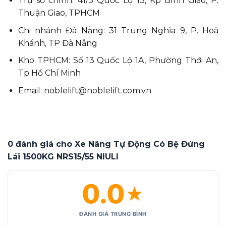
Trụ sở chính: 41/3 Quốc Lộ 13, Kp Bình Giao, P.
Thuận Giao, TPHCM
Chi nhánh Đà Nẵng: 31 Trung Nghĩa 9, P. Hoà
Khánh, TP Đà Nẵng
Kho TPHCM: Số 13 Quốc Lộ 1A, Phường Thới An,
Tp Hồ Chí Minh
Email: noblelift@noblelift.com.vn
0 đánh giá cho Xe Nâng Tự Động Có Bệ Đứng
Lái 1500KG NRS15/55 NIULI
0.0
★
ĐÁNH GIÁ TRUNG BÌNH