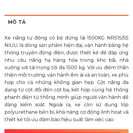
động)
Chiều dài cơ sở
mm
460
bánh xe
MÔ TẢ
Chiều dài cơ sở
mm
1480
tải
Xe nâng tự động có bệ đứng lái 1500KG NRS15/55
Khoảng sáng
mm
45
gầm (M2)
NIULI là dòng sản phẩm hiện đại, vận hành bằng hệ
thống truyền động điện, được thiết kế để đáp ứng
Chiều dài tay
mm
590
điều khiển
nhu cầu nâng hạ hàng hóa trong kho bãi, nhà
Chiều cao tay
xưởng với tải trọng tối đa 1500 kg. Với ưu điểm thân
mm
1300
lái
thiện môi trường, vận hành êm ái và an toàn, xe phù
Chiều cao
hợp cho cả những không gian hẹp. Cột nâng đa
mm
2500
3000
3500
nâng
dạng từ cột đôi đến cột ba, kết hợp cùng hệ thống
Chiều cao hạ
mm
1720
1970
2220
phanh điện từ thông minh giúp người vận hành dễ
thấp
dàng kiểm soát. Ngoài ra, xe còn sử dụng lốp
Độ cao càng
mm
35
polyurethane bền bỉ, khả năng cơ động linh hoạt và
so với mặt đất
thiết kế tối ưu đảm bảo hiệu suất làm việc cao.
Kích thước
mm
920×100×35
càng