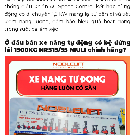
AC/V/Hz
220V/50/60Hz
vào)
thống điều khiển AC-Speed Control kết hợp cùng
động cơ di chuyển 1,5 kW mang lại sự bền bỉ và tiết
Bộ sạc (nguồn
DC V/A
24V/40A
ra)
kiệm năng lượng, đảm bảo hiệu quả hoạt động
trong suốt ca làm việc.
Ở đâu bán xe nâng tự động có bệ đứng
lái 1500KG NRS15/55 NIULI chính hãng?