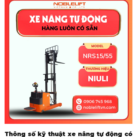
Tổng chiều dài
mm
2230
xe
Tổng chiều
mm
1050
rộng xe
Khoảng điều
mm
200–620
chỉnh càng
Độ nghiêng
càng
°
2/4
(trước/sau)
Bán kính quay
mm
R1785
tối thiểu
Bán kính quay
tối thiểu (bàn
mm
R2160
đạp mở)
Chiều rộng lối
đi (pallet
mm
2730
1200×1000mm)
Tốc độ nâng
(có tải/không
mm/s
150/100
tải)
Thông số kỹ thuật xe nâng tự động có