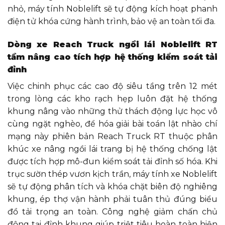
nhỏ, máy tính Noblelift sẽ tự động kích hoạt phanh
điện tử khóa cứng hành trình, bảo vệ an toàn tối đa.
Dòng xe Reach Truck ngồi lái Noblelift RT
tầm nâng cao tích hợp hệ thống kiểm soát tải
đỉnh
Việc chinh phục các cao độ siêu tầng trên 12 mét
trong lòng các kho rạch hẹp luôn đặt hệ thống
khung nâng vào những thử thách động lực học vô
cùng ngặt nghèo, để hóa giải bài toán lật nhào chí
mạng này phiên bản Reach Truck RT thuộc phân
khúc xe nâng ngồi lái trang bị hệ thống chống lật
được tích hợp mô-đun kiểm soát tải đỉnh số hóa. Khi
trục sườn thép vươn kịch trần, máy tính xe Noblelift
sẽ tự động phân tích và khóa chặt biên độ nghiêng
khung, ép thợ vận hành phải tuân thủ đúng biểu
đồ tải trọng an toàn. Công nghệ giảm chấn chủ
động tại đỉnh khung giúp triệt tiêu hoàn toàn hiện