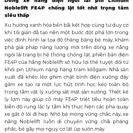
Dòng xe nâng điện ngồi lái pin Lithium
Noblelift FE4P chống lật tốt nhờ trọng tâm
siêu thấp
Xu hướng xanh hóa bến bãi kết hợp cùng tư duy cơ
khí tối giản đã tạo nên một bước đột phá lớn trong
việc định hình lại tọa độ thăng bằng bệ máy, khám
phá giải pháp năng lượng mới trên dòng xe nâng
ngồi lái trang bị hệ thống chống lật, phiên bản điện
FE4P của hãng Noblelift sở hữu lợi thế tuyệt đối từ
khối pin Lithium nặng hàng trăm kilôgam. Nhà sản
xuất đã khéo léo ghim chặt bình điện xuống đáy
gầm xe tạo ra một lực hút tĩnh học kéo toàn bộ
trọng tâm vật lý xuống sát mặt sàn xưởng. Thiết kế
lỳ lợm này giúp cỗ máy FE4P triệt tiêu hoàn toàn
biên độ rung lắc ly tâm khi thực hiện các pha quay
xe gắt ở lối đi hẹp. Nhờ bệ móng vững chắc này, xe
nâng Noblelift luôn di chuyển vững chãi phăng
phắc, bẻ gãy mọi nguy cơ lật úp sườn máy.