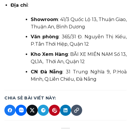
Địa chỉ
:
Showroom
: 41/3 Quốc Lộ 13, Thuận Giao,
Thuận An, Bình Dương
Văn phòng
: 365/31 Đ. Nguyễn Thị Kiểu,
P.Tân Thới Hiệp, Quận 12
Kho Xem Hàng
: BÃI XE MIỀN NAM Số 13,
QL1A, Thới An, Quận 12
CN Đà Nẵng
: 31 Trung Nghĩa 9, P.Hoà
Minh, Q.Liên Chiểu, Đà Nẵng
CHIA SẺ BÀI VIẾT NÀY: