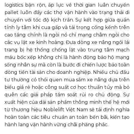
logistics bận rộn, áp lực về thời gian luân chuyển
pallet luôn đẩy các thợ vận hành vào trạng thái di
chuyển với tốc độ kịch trần. Sự kết hợp giữa quán
tính ly tâm khi cua gấp và tải trọng cồng kềnh trên
cao tầng chính là ngòi nổ chí mạng châm ngòi cho
các vụ lật xe kinh hoàng. Đưa dòng xe nâng ngồi lái
trang bị hệ thống chống lật vào trung tâm mạch
máu bốc xếp không chỉ là hành động bảo hộ mạng
sống nhân sự mà còn là bước đi chiến lược bảo toàn
dòng tiền tài sản cho doanh nghiệp. Nhiều chủ đầu
tư thường có thói quen mua sắm xe nâng dựa trên
biểu giá rẻ hoặc công suất cơ học thuần túy mà bỏ
quên các giải pháp tầm soát rủi ro chủ động. Sự
xuất hiện của dải sản phẩm thông minh thế hệ mới
từ thương hiệu Noblelift Việt Nam sẽ tái định nghĩa
hoàn toàn các tiêu chuẩn an toàn bến bãi, kiến tạo
hành lang vận hành vững chãi phăng phắc.