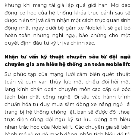
khung khi mang tải giả lập quá giới hạn. Mọi dao
động cơ học của hệ thống khóa trục bánh sau sẽ
được hiển thị và cảm nhận một cách trực quan sinh
động nhất ngay dưới bệ gầm xe Noblelift sẽ gạt bỏ
hoàn toàn những nghi ngại, bảo chứng cho một
quyết định đầu tư kỹ trị và chính xác.
Nhận tư vấn kỹ thuật chuyên sâu từ đội ngũ
chuyên gia am hiểu hệ thống an toàn Noblelift
Sự phức tạp của mạng lưới cảm biến quét thuật
toán và cụm van thủy lực một chiều đòi hỏi một
lăng kính chẩn đoán chuyên môn cao cấp để bóc
tách bản chất công nghệ. Đi sâu vào hành trình
chuẩn hóa tư duy mua sắm dòng xe nâng ngồi lái
trang bị hệ thống chống lật, bạn sẽ được đối thoại
trực diện cùng đội ngũ kỹ sư lưu động am hiểu
nhân trắc học của Noblelift. Các chuyên gia sẽ tiến
hành mổ xẻ sơ đồ mạch dòng, phân tích biểu đồ tải