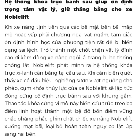
Hệ thống khóa trục bánh sau giúp ổn định
trọng tâm vật lý, giữ thăng bằng cho xe
Noblelift
Khi xe nâng tịnh tiến qua các bề mặt bến bãi mấp
mô hoặc vấp phải chướng ngại vật ngầm, tam giác
ổn định hình học của phương tiện rất dễ bị biến
dạng sai lệch. Trở thành một chốt chặn vật lý đỉnh
cao đi kèm dòng xe nâng ngồi lái trang bị hệ thống
chống lật, Noblelift phát minh ra hệ thống khóa
trục xi-lanh cân bằng tại cầu sau. Khi cảm biến quét
thấy xe có dấu hiệu nghiêng sườn vượt ngưỡng cho
phép, cụm khóa thủy lực của xe Noblelift sẽ lập tức
đóng cứng cố định trục bánh sau với khung gầm.
Thao tác khóa cứng vi mô này biến cấu trúc treo ba
điểm linh hoạt thành một bệ đỡ bốn điểm vững
chắc phăng phắc, ghim chặt chiếc xe nâng Noblelift
xuống mặt bãi, loại bỏ hoàn toàn nguy cơ lật úp
sang hai bên.