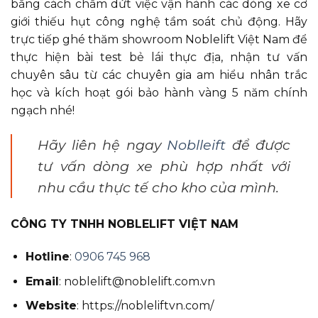
bằng cách chấm dứt việc vận hành các dòng xe cơ
giới thiếu hụt công nghệ tầm soát chủ động. Hãy
trực tiếp ghé thăm showroom Noblelift Việt Nam để
thực hiện bài test bẻ lái thực địa, nhận tư vấn
chuyên sâu từ các chuyên gia am hiểu nhân trắc
học và kích hoạt gói bảo hành vàng 5 năm chính
ngạch nhé!
Hãy liên hệ ngay
Noblleift
để được
tư vấn dòng xe phù hợp nhất với
nhu cầu thực tế cho kho của mình.
CÔNG TY TNHH NOBLELIFT VIỆT NAM
Hotline
:
0906 745 968
Email
:
noblelift@noblelift.com.vn
Website
:
https://nobleliftvn.com/