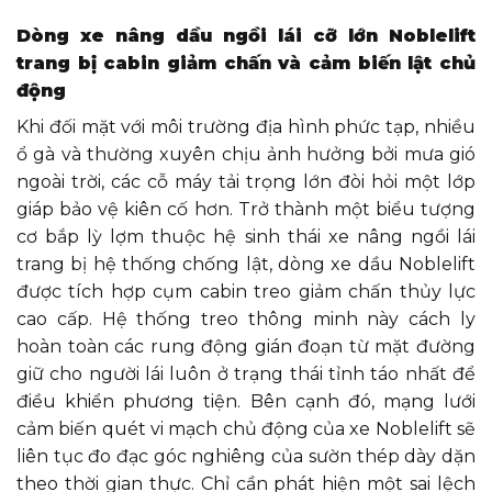
Dòng xe nâng dầu ngồi lái cỡ lớn Noblelift
trang bị cabin giảm chấn và cảm biến lật chủ
động
Khi đối mặt với môi trường địa hình phức tạp, nhiều
ổ gà và thường xuyên chịu ảnh hưởng bởi mưa gió
ngoài trời, các cỗ máy tải trọng lớn đòi hỏi một lớp
giáp bảo vệ kiên cố hơn. Trở thành một biểu tượng
cơ bắp lỳ lợm thuộc hệ sinh thái xe nâng ngồi lái
trang bị hệ thống chống lật, dòng xe dầu Noblelift
được tích hợp cụm cabin treo giảm chấn thủy lực
cao cấp. Hệ thống treo thông minh này cách ly
hoàn toàn các rung động gián đoạn từ mặt đường
giữ cho người lái luôn ở trạng thái tỉnh táo nhất để
điều khiển phương tiện. Bên cạnh đó, mạng lưới
cảm biến quét vi mạch chủ động của xe Noblelift sẽ
liên tục đo đạc góc nghiêng của sườn thép dày dặn
theo thời gian thực. Chỉ cần phát hiện một sai lệch