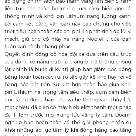
áp dụng chính sách bảo hành vàng lên đến 5 năm
liên tục cho toàn bộ mạng lưới cảm biến góc lái
thông minh và khối pin Lithium năng lượng xanh.
Lời cam kết bằng văn bản này bảo chứng cho việc
triệt tiêu hoàn toàn các chi phí ẩn phát sinh do lỗi vi
mạch, giữ cho cỗ máy xe nâng Noblelift của bạn
luôn vận hành phăng phắc.
Quyết định đồng bộ hóa đội xe dựa trên cấu trúc
của dòng xe nâng ngồi lái trang bị hệ thống chống
lật chính là bước đi kỹ trị giúp ban giám đốc đóng
băng hoàn toàn các rủi ro sập gãy kệ kho hay rơi vỡ
hàng hóa đắt tiền. Sự kết hợp hoàn hảo giữa khối
pin Lithium hạ trọng tâm siêu thấp, cụm cảm biến
góc lái tự động hãm tốc và hệ thống van thủy lực
một chiều đã biến cỗ máy Noblelift thành một pháo
đài lì lợm trước mọi xung lực văng ly tâm. Doanh
nghiệp bạn hoàn toàn có thể giải phóng nhân sự
khỏi những áp lực tâm lý khi đóng hàng cao tầng