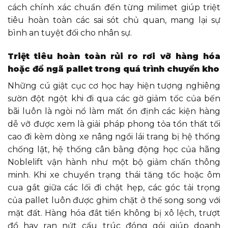
cách chính xác chuẩn đến từng milimet giúp triệt
tiêu hoàn toàn các sai sót chủ quan, mang lại sự
bình an tuyệt đối cho nhân sự.
Triệt tiêu hoàn toàn rủi ro rơi vỡ hàng hóa
hoặc đổ ngã pallet trong quá trình chuyển kho
Những cú giật cục cơ học hay hiện tượng nghiêng
sườn đột ngột khi đi qua các gờ giảm tốc của bến
bãi luôn là ngòi nổ làm mất ổn định các kiện hàng
dễ vỡ được xem là giải pháp phong tỏa tổn thất tối
cao đi kèm dòng xe nâng ngồi lái trang bị hệ thống
chống lật, hệ thống cân bằng động học của hãng
Noblelift vận hành như một bộ giảm chấn thông
minh. Khi xe chuyển trạng thái tăng tốc hoặc ôm
cua gắt giữa các lối đi chật hẹp, các góc tải trọng
của pallet luôn được ghim chặt ở thế song song với
mặt đất. Hàng hóa đắt tiền không bị xô lệch, trượt
đổ hay rạn nứt cấu trúc đóng gói giúp doanh