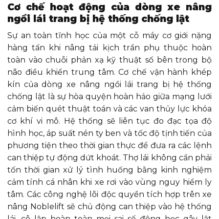
Cơ chế hoạt động của dòng xe nâng
ngồi lái trang bị hệ thống chống lật
Sự an toàn tĩnh học của một cỗ máy cơ giới nặng
hàng tấn khi nâng tải kịch trần phụ thuộc hoàn
toàn vào chuỗi phản xạ kỹ thuật số bên trong bộ
não điều khiển trung tâm. Cơ chế vận hành khép
kín của dòng xe nâng ngồi lái trang bị hệ thống
chống lật là sự hòa quyện hoàn hảo giữa mạng lưới
cảm biến quét thuật toán và các van thủy lực khóa
cơ khí vi mô. Hệ thống sẽ liên tục đo đạc tọa độ
hình học, áp suất nén ty ben và tốc độ tịnh tiến của
phương tiện theo thời gian thực để đưa ra các lệnh
can thiệp tự động dứt khoát. Thợ lái không cần phải
tốn thời gian xử lý tình huống bằng kinh nghiệm
cảm tính cá nhân khi xe rơi vào vùng nguy hiểm ly
tâm. Các công nghệ lõi độc quyền tích hợp trên xe
nâng Noblelift sẽ chủ động can thiệp vào hệ thống
lái, cô lập hoàn toàn mọi sai số động học gây lật