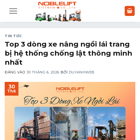
Bỏ
qua
nội
dung
TIN TỨC
Top 3 dòng xe nâng ngồi lái trang
bị hệ thống chống lật thông minh
nhất
ĐĂNG VÀO
30 THÁNG 6, 2026
BỞI
DUYANHWEB
30
Th6