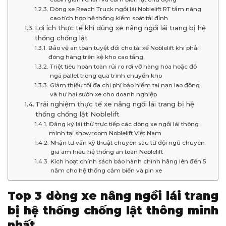
Dòng xe Reach Truck ngồi lái Noblelift RT tầm nâng
cao tích hợp hệ thống kiểm soát tải đỉnh
Lợi ích thực tế khi dùng xe nâng ngồi lái trang bị hệ
thống chống lật
Bảo vệ an toàn tuyệt đối cho tài xế Noblelift khi phải
đóng hàng trên kệ kho cao tầng
Triệt tiêu hoàn toàn rủi ro rơi vỡ hàng hóa hoặc đổ
ngã pallet trong quá trình chuyển kho
Giảm thiểu tối đa chi phí bảo hiểm tai nạn lao động
và hư hại sườn xe cho doanh nghiệp
Trải nghiệm thực tế xe nâng ngồi lái trang bị hệ
thống chống lật Noblelift
Đăng ký lái thử trực tiếp các dòng xe ngồi lái thông
minh tại showroom Noblelift Việt Nam
Nhận tư vấn kỹ thuật chuyên sâu từ đội ngũ chuyên
gia am hiểu hệ thống an toàn Noblelift
Kích hoạt chính sách bảo hành chính hãng lên đến 5
năm cho hệ thống cảm biến và pin xe
Top 3 dòng xe nâng ngồi lái trang
bị hệ thống chống lật thông minh
nhất