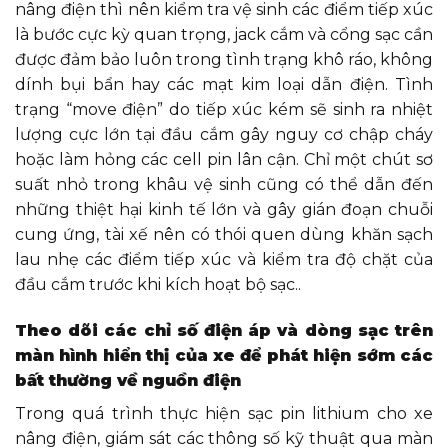
nâng điện thì nên kiểm tra vệ sinh các điểm tiếp xúc
là bước cực kỳ quan trọng, jack cắm và cổng sạc cần
được đảm bảo luôn trong tình trạng khô ráo, không
dính bụi bẩn hay các mạt kim loại dẫn điện. Tình
trạng “move điện” do tiếp xúc kém sẽ sinh ra nhiệt
lượng cực lớn tại đầu cắm gây nguy cơ chập cháy
hoặc làm hỏng các cell pin lân cận. Chỉ một chút sơ
suất nhỏ trong khâu vệ sinh cũng có thể dẫn đến
những thiệt hại kinh tế lớn và gây gián đoạn chuỗi
cung ứng, tài xế nên có thói quen dùng khăn sạch
lau nhẹ các điểm tiếp xúc và kiểm tra độ chặt của
đầu cắm trước khi kích hoạt bộ sạc..
Theo dõi các chỉ số điện áp và dòng sạc trên
màn hình hiển thị của xe để phát hiện sớm các
bất thường về nguồn điện
Trong quá trình thực hiện sạc pin lithium cho xe
nâng điện, giám sát các thông số kỹ thuật qua màn