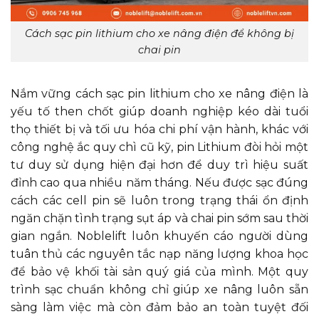
Cách sạc pin lithium cho xe nâng điện để không bị
chai pin
Nắm vững cách sạc pin lithium cho xe nâng điện là
yếu tố then chốt giúp doanh nghiệp kéo dài tuổi
thọ thiết bị và tối ưu hóa chi phí vận hành, khác với
công nghệ ắc quy chì cũ kỹ, pin Lithium đòi hỏi một
tư duy sử dụng hiện đại hơn để duy trì hiệu suất
đỉnh cao qua nhiều năm tháng. Nếu được sạc đúng
cách các cell pin sẽ luôn trong trạng thái ổn định
ngăn chặn tình trạng sụt áp và chai pin sớm sau thời
gian ngắn. Noblelift luôn khuyến cáo người dùng
tuân thủ các nguyên tắc nạp năng lượng khoa học
để bảo vệ khối tài sản quý giá của mình. Một quy
trình sạc chuẩn không chỉ giúp xe nâng luôn sẵn
sàng làm việc mà còn đảm bảo an toàn tuyệt đối