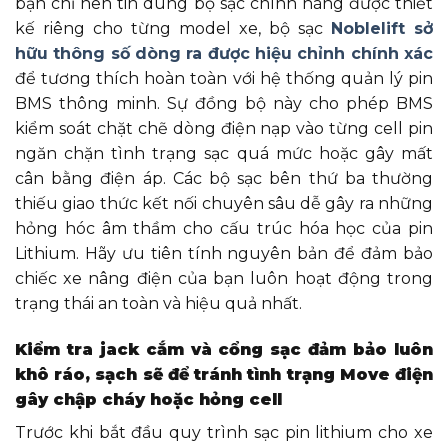
bạn chỉ nên tin dùng bộ sạc chính hãng được thiết
kế riêng cho từng model xe, bộ sạc
Noblelift sở
hữu thông số dòng ra được hiệu chỉnh chính xác
để tương thích hoàn toàn với hệ thống quản lý pin
BMS thông minh. Sự đồng bộ này cho phép BMS
kiểm soát chặt chẽ dòng điện nạp vào từng cell pin
ngăn chặn tình trạng sạc quá mức hoặc gây mất
cân bằng điện áp. Các bộ sạc bên thứ ba thường
thiếu giao thức kết nối chuyên sâu dễ gây ra những
hỏng hóc âm thầm cho cấu trúc hóa học của pin
Lithium. Hãy ưu tiên tính nguyên bản để đảm bảo
chiếc xe nâng điện của bạn luôn hoạt động trong
trạng thái an toàn và hiệu quả nhất.
Kiểm tra jack cắm và cổng sạc đảm bảo luôn
khô ráo, sạch sẽ để tránh tình trạng Move điện
gây chập cháy hoặc hỏng cell
Trước khi bắt đầu quy trình sạc pin lithium cho xe