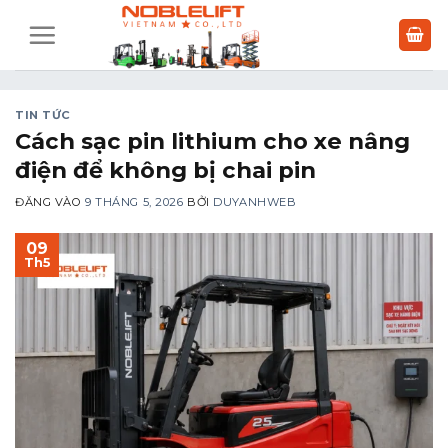
Bỏ
qua
nội
dung
TIN TỨC
Cách sạc pin lithium cho xe nâng
điện để không bị chai pin
ĐĂNG VÀO
9 THÁNG 5, 2026
BỞI
DUYANHWEB
09
Th5