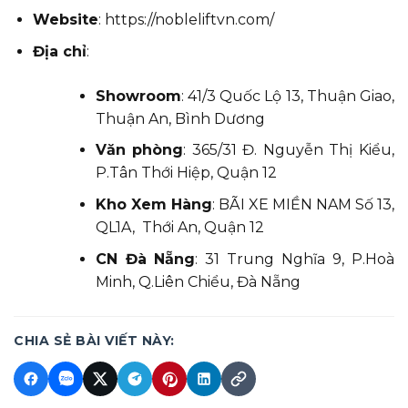
Website
:
https://nobleliftvn.com/
Địa chỉ
:
Showroom
: 41/3 Quốc Lộ 13, Thuận Giao,
Thuận An, Bình Dương
Văn phòng
: 365/31 Đ. Nguyễn Thị Kiểu,
P.Tân Thới Hiệp, Quận 12
Kho Xem Hàng
: BÃI XE MIỀN NAM Số 13,
QL1A, Thới An, Quận 12
CN Đà Nẵng
: 31 Trung Nghĩa 9, P.Hoà
Minh, Q.Liên Chiểu, Đà Nẵng
CHIA SẺ BÀI VIẾT NÀY: