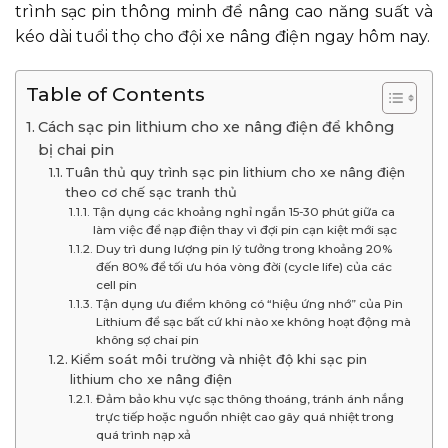
trình sạc pin thông minh để nâng cao năng suất và
kéo dài tuổi thọ cho đội xe nâng điện ngay hôm nay.
Table of Contents
Cách sạc pin lithium cho xe nâng điện để không
bị chai pin
Tuân thủ quy trình sạc pin lithium cho xe nâng điện
theo cơ chế sạc tranh thủ
Tận dụng các khoảng nghỉ ngắn 15-30 phút giữa ca
làm việc để nạp điện thay vì đợi pin cạn kiệt mới sạc
Duy trì dung lượng pin lý tưởng trong khoảng 20%
đến 80% để tối ưu hóa vòng đời (cycle life) của các
cell pin
Tận dụng ưu điểm không có “hiệu ứng nhớ” của Pin
Lithium để sạc bất cứ khi nào xe không hoạt động mà
không sợ chai pin
Kiểm soát môi trường và nhiệt độ khi sạc pin
lithium cho xe nâng điện
Đảm bảo khu vực sạc thông thoáng, tránh ánh nắng
trực tiếp hoặc nguồn nhiệt cao gây quá nhiệt trong
quá trình nạp xả