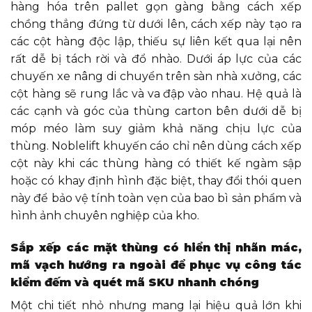
hàng hóa trên pallet gọn gàng bằng cách xếp
chồng thẳng đứng từ dưới lên, cách xếp này tạo ra
các cột hàng độc lập, thiếu sự liên kết qua lại nên
rất dễ bị tách rời và đổ nhào. Dưới áp lực của các
chuyến xe nâng di chuyển trên sàn nhà xưởng, các
cột hàng sẽ rung lắc và va đập vào nhau. Hệ quả là
các cạnh và góc của thùng carton bên dưới dễ bị
móp méo làm suy giảm khả năng chịu lực của
thùng. Noblelift khuyến cáo chỉ nên dùng cách xếp
cột này khi các thùng hàng có thiết kế ngàm sập
hoặc có khay định hình đặc biệt, thay đổi thói quen
này để bảo vệ tính toàn vẹn của bao bì sản phẩm và
hình ảnh chuyên nghiệp của kho.
Sắp xếp các mặt thùng có hiển thị nhãn mác,
mã vạch hướng ra ngoài để phục vụ công tác
kiểm đếm và quét mã SKU nhanh chóng
Một chi tiết nhỏ nhưng mang lại hiệu quả lớn khi