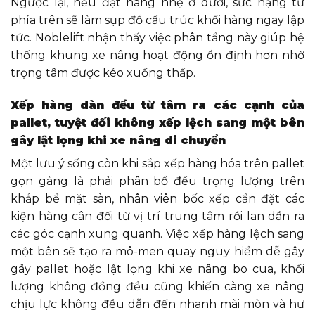
Ngược lại, nếu đặt hàng nhẹ ở dưới, sức nặng từ
phía trên sẽ làm sụp đổ cấu trúc khối hàng ngay lập
tức. Noblelift nhận thấy việc phân tầng này giúp hệ
thống khung xe nâng hoạt động ổn định hơn nhờ
trọng tâm được kéo xuống thấp.
Xếp hàng dàn đều từ tâm ra các cạnh của
pallet, tuyệt đối không xếp lệch sang một bên
gây lật lọng khi xe nâng di chuyển
Một lưu ý sống còn khi sắp xếp hàng hóa trên pallet
gọn gàng là phải phân bổ đều trọng lượng trên
khắp bề mặt sàn, nhân viên bốc xếp cần đặt các
kiện hàng cân đối từ vị trí trung tâm rồi lan dần ra
các góc cạnh xung quanh. Việc xếp hàng lệch sang
một bên sẽ tạo ra mô-men quay nguy hiểm dễ gây
gãy pallet hoặc lật lọng khi xe nâng bo cua, khối
lượng không đồng đều cũng khiến càng xe nâng
chịu lực không đều dẫn đến nhanh mài mòn và hư