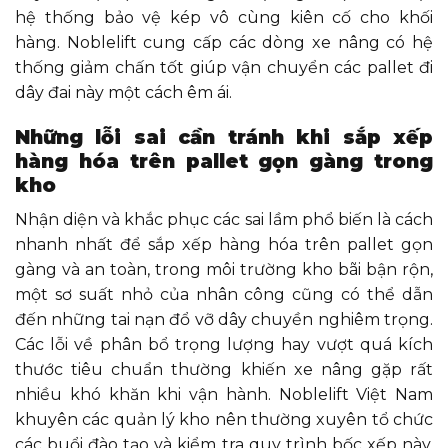
hệ thống bảo vệ kép vô cùng kiên cố cho khối
hàng. Noblelift cung cấp các dòng xe nâng có hệ
thống giảm chấn tốt giúp vận chuyển các pallet đi
dây đai này một cách êm ái.
Những lỗi sai cần tránh khi sắp xếp
hàng hóa trên pallet gọn gàng trong
kho
Nhận diện và khắc phục các sai lầm phổ biến là cách
nhanh nhất để sắp xếp hàng hóa trên pallet gọn
gàng và an toàn, trong môi trường kho bãi bận rộn,
một sơ suất nhỏ của nhân công cũng có thể dẫn
đến những tai nạn đổ vỡ dây chuyền nghiêm trọng.
Các lỗi về phân bổ trọng lượng hay vượt quá kích
thước tiêu chuẩn thường khiến xe nâng gặp rất
nhiều khó khăn khi vận hành. Noblelift Việt Nam
khuyên các quản lý kho nên thường xuyên tổ chức
các buổi đào tạo và kiểm tra quy trình bốc xếp này,