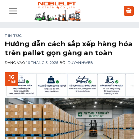
Bỏ
qua
nội
dung
TIN TỨC
Hướng dẫn cách sắp xếp hàng hóa
trên pallet gọn gàng an toàn
ĐĂNG VÀO
16 THÁNG 5, 2026
BỞI
DUYANHWEB
16
Th5