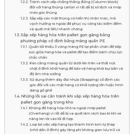
Tránh cách xếp chồng thẳng đứng (Column block)
đối với hàng thùng carton vì rất dễ bị xô lệch và móp
méo góc thùng
Sắp xếp các mặt thùng có hiển thị nhãn mác, mã
vạch hướng ra ngoài để phục vụ công tác kiểm đếm
và quét mã SKU nhanh chóng
Sắp xếp hàng hóa trên pallet gọn gàng bằng
phương pháp cố định bằng màng quấn PE
Quấn tối thiểu 3 vòng màng PE tại phần chân đế tiếp
xúc giữa hàng hóa và pallet để tạo điểm bám chịu lực
chắc chắn
Kéo căng màng quấn từ dưới lên trên và thắt nút
chặt ở đỉnh khối hàng để bảo vệ hàng khỏi bụi bẩn và
độ ẩm nhà xưởng
Sử dụng thêm dây đai nhựa (Strapping) cố định các
góc đối với các mặt hàng có khối lượng lớn hoặc hình
dáng gồ ghề
Những lỗi sai cần tránh khi sắp xếp hàng hóa trên
pallet gọn gàng trong kho
Không để hàng hóa nhô ra ngoài mép pallet
(Overhang) vì rất dễ bị va quét làm rách bao bì khi xe
nâng len lỏi vào lối đi hẹp
Loại bỏ việc xếp hàng tạo thành hình kim tự tháp
(nhỏ dần ở đỉnh) gây lãng phí không gian lưu trữ và