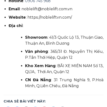
Hotline
:
0906 745 968
Email
:
noblelift@noblelift.com.vn
Website
:
https://nobleliftvn.com/
Địa chỉ
:
Showroom
: 41/3 Quốc Lộ 13, Thuận Giao,
Thuận An, Bình Dương
Văn phòng
: 365/31 Đ. Nguyễn Thị Kiểu,
P.Tân Thới Hiệp, Quận 12
Kho Xem Hàng
: BÃI XE MIỀN NAM Số 13,
QL1A, Thới An, Quận 12
CN Đà Nẵng
: 31 Trung Nghĩa 9, P.Hoà
Minh, Q.Liên Chiểu, Đà Nẵng
CHIA SẺ BÀI VIẾT NÀY: