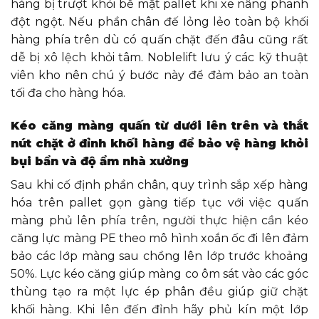
hàng bị trượt khỏi bề mặt pallet khi xe nâng phanh
đột ngột. Nếu phần chân đế lỏng lẻo toàn bộ khối
hàng phía trên dù có quấn chặt đến đâu cũng rất
dễ bị xô lệch khỏi tâm. Noblelift lưu ý các kỹ thuật
viên kho nên chú ý bước này để đảm bảo an toàn
tối đa cho hàng hóa.
Kéo căng màng quấn từ dưới lên trên và thắt
nút chặt ở đỉnh khối hàng để bảo vệ hàng khỏi
bụi bẩn và độ ẩm nhà xưởng
Sau khi cố định phần chân, quy trình sắp xếp hàng
hóa trên pallet gọn gàng tiếp tục với việc quấn
màng phủ lên phía trên, người thực hiện cần kéo
căng lực màng PE theo mô hình xoắn ốc đi lên đảm
bảo các lớp màng sau chồng lên lớp trước khoảng
50%. Lực kéo căng giúp màng co ôm sát vào các góc
thùng tạo ra một lực ép phân đều giúp giữ chặt
khối hàng. Khi lên đến đỉnh hãy phủ kín một lớp