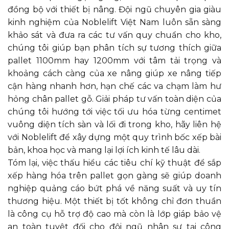
đồng bộ với thiết bị nâng. Đội ngũ chuyên gia giàu
kinh nghiệm của Noblelift Việt Nam luôn sẵn sàng
khảo sát và đưa ra các tư vấn quy chuẩn cho kho,
chúng tôi giúp bạn phân tích sự tương thích giữa
pallet 1100mm hay 1200mm với tâm tải trọng và
khoảng cách càng của xe nâng giúp xe nâng tiếp
cận hàng nhanh hơn, hạn chế các va chạm làm hư
hỏng chân pallet gỗ. Giải pháp tư vấn toàn diện của
chúng tôi hướng tới việc tối ưu hóa từng centimet
vuông diện tích sàn và lối đi trong kho, hãy liên hệ
với Noblelift để xây dựng một quy trình bốc xếp bài
bản, khoa học và mang lại lợi ích kinh tế lâu dài.
Tóm lại, việc thấu hiểu các tiêu chí kỹ thuật để sắp
xếp hàng hóa trên pallet gọn gàng sẽ giúp doanh
nghiệp quảng cáo bứt phá về năng suất và uy tín
thương hiệu. Một thiết bị tốt không chỉ đơn thuần
là công cụ hỗ trợ độ cao mà còn là lớp giáp bảo vệ
an toàn tuyệt đối cho đội ngũ nhân sự tại công