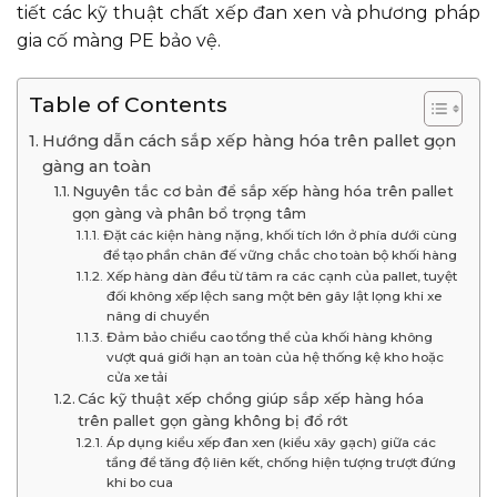
tiết các kỹ thuật chất xếp đan xen và phương pháp
gia cố màng PE bảo vệ.
Table of Contents
Hướng dẫn cách sắp xếp hàng hóa trên pallet gọn
gàng an toàn
Nguyên tắc cơ bản để sắp xếp hàng hóa trên pallet
gọn gàng và phân bổ trọng tâm
Đặt các kiện hàng nặng, khối tích lớn ở phía dưới cùng
để tạo phần chân đế vững chắc cho toàn bộ khối hàng
Xếp hàng dàn đều từ tâm ra các cạnh của pallet, tuyệt
đối không xếp lệch sang một bên gây lật lọng khi xe
nâng di chuyển
Đảm bảo chiều cao tổng thể của khối hàng không
vượt quá giới hạn an toàn của hệ thống kệ kho hoặc
cửa xe tải
Các kỹ thuật xếp chồng giúp sắp xếp hàng hóa
trên pallet gọn gàng không bị đổ rớt
Áp dụng kiểu xếp đan xen (kiểu xây gạch) giữa các
tầng để tăng độ liên kết, chống hiện tượng trượt đứng
khi bo cua