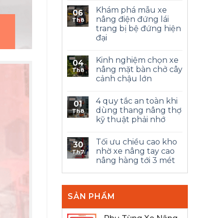
Khám phá mẫu xe
06
nâng điện đứng lái
Th8
trang bị bệ đứng hiện
đại
Kinh nghiệm chọn xe
04
nâng mặt bàn chở cây
Th8
cảnh chậu lớn
4 quy tắc an toàn khi
01
dùng thang nâng thợ
Th8
kỹ thuật phải nhớ
Tối ưu chiều cao kho
30
nhờ xe nâng tay cao
Th7
nâng hàng tới 3 mét
SẢN PHẨM