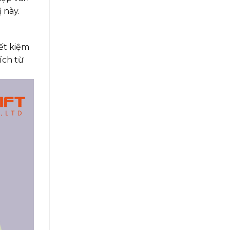
ị này.
iết kiệm
ích từ