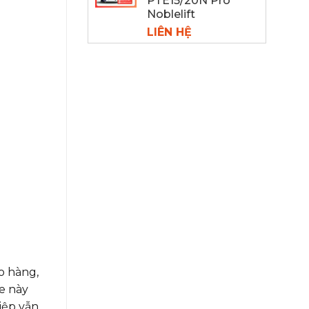
PTE15/20N Pro
Noblelift
LIÊN HỆ
o hàng,
xe này
iệp vẫn