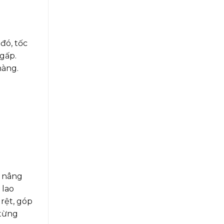
đó, tốc
 gấp.
hàng.
e nâng
 lao
 rệt, góp
 từng