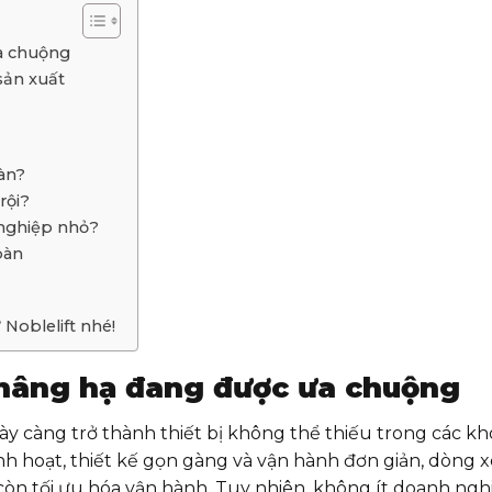
ưa chuộng
sản xuất
àn?
rội?
 nghiệp nhỏ?
bàn
 Noblelift nhé!
ị nâng hạ đang được ưa chuộng
 càng trở thành thiết bị không thể thiếu trong các kh
inh hoạt, thiết kế gọn gàng và vận hành đơn giản, dòng 
còn tối ưu hóa vận hành. Tuy nhiên, không ít doanh ngh