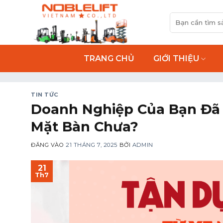
Bỏ
Tìm
qua
kiếm:
nội
dung
TRANG CHỦ
GIỚI THIỆU
TIN TỨC
Doanh Nghiệp Của Bạn Đã 
Mặt Bàn Chưa?
ĐĂNG VÀO
21 THÁNG 7, 2025
BỞI
ADMIN
21
Th7