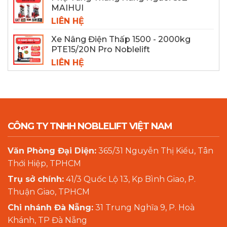
MAIHUI
LIÊN HỆ
Xe Nâng Điện Thấp 1500 - 2000kg
PTE15/20N Pro Noblelift
LIÊN HỆ
CÔNG TY TNHH NOBLELIFT VIỆT NAM
Văn Phòng Đại Diện:
365/31 Nguyễn Thị Kiểu, Tân
Thới Hiệp, TPHCM
Trụ sở chính:
41/3 Quốc Lộ 13, Kp Bình Giao, P.
Thuận Giao, TPHCM
Chi nhánh Đà Nẵng:
31 Trung Nghĩa 9, P. Hoà
Khánh, TP Đà Nẵng