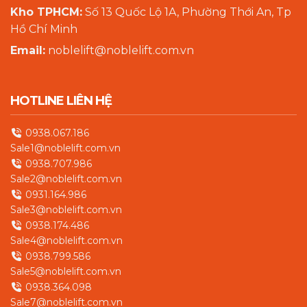
Kho TPHCM:
Số 13 Quốc Lộ 1A, Phường Thới An, Tp
Hồ Chí Minh
Email:
noblelift@noblelift.com.vn
HOTLINE LIÊN HỆ
0938.067.186
Sale1@noblelift.com.vn
0938.707.986
Sale2@noblelift.com.vn
0931.164.986
Sale3@noblelift.com.vn
0938.174.486
Sale4@noblelift.com.vn
0938.799.586
Sale5@noblelift.com.vn
0938.364.098
Sale7@noblelift.com.vn