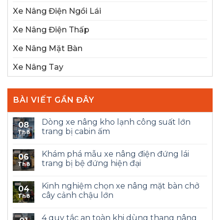
Xe Nâng Điện Ngồi Lái
Xe Nâng Điện Thấp
Xe Nâng Mặt Bàn
Xe Nâng Tay
BÀI VIẾT GẦN ĐÂY
Dòng xe nâng kho lạnh công suất lớn
08
trang bị cabin ấm
Th8
Khám phá mẫu xe nâng điện đứng lái
06
trang bị bệ đứng hiện đại
Th8
Kinh nghiệm chọn xe nâng mặt bàn chở
04
cây cảnh chậu lớn
Th8
4 quy tắc an toàn khi dùng thang nâng