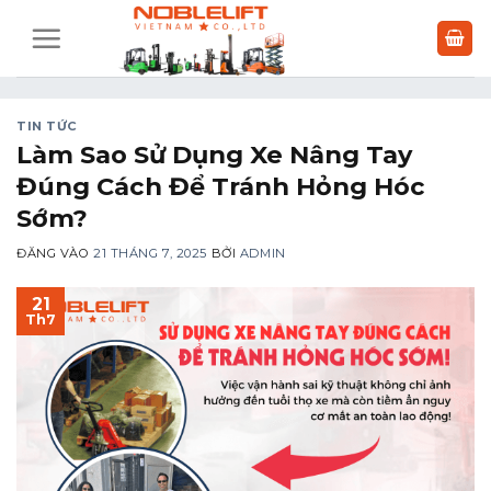
Bỏ
qua
nội
dung
TIN TỨC
Làm Sao Sử Dụng Xe Nâng Tay
Đúng Cách Để Tránh Hỏng Hóc
Sớm?
ĐĂNG VÀO
21 THÁNG 7, 2025
BỞI
ADMIN
21
Th7