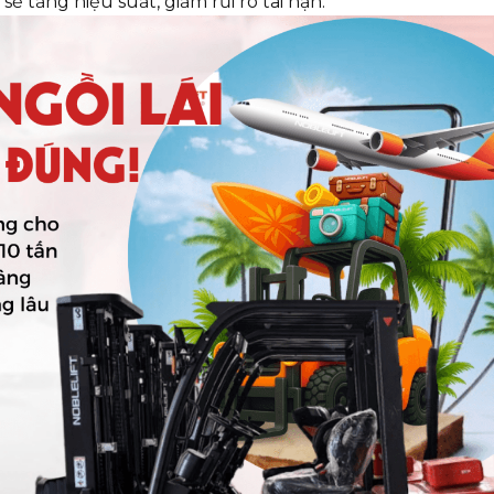
ẽ tăng hiệu suất, giảm rủi ro tai nạn.