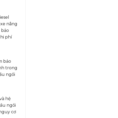
iesel
p xe nâng
m bảo
hi phí
ảm bảo
ịnh trong
ầu ngồi
và hệ
dầu ngồi
 nguy cơ