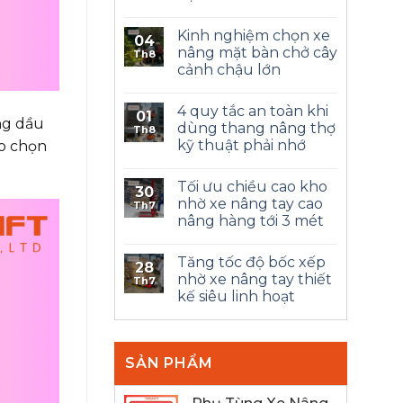
Kinh nghiệm chọn xe
04
nâng mặt bàn chở cây
Th8
cảnh chậu lớn
4 quy tắc an toàn khi
01
ng dầu
dùng thang nâng thợ
Th8
kỹ thuật phải nhớ
ẹo chọn
Tối ưu chiều cao kho
30
nhờ xe nâng tay cao
Th7
nâng hàng tới 3 mét
Tăng tốc độ bốc xếp
28
nhờ xe nâng tay thiết
Th7
kế siêu linh hoạt
SẢN PHẨM