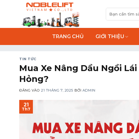
Bỏ
Tìm
qua
kiếm:
nội
dung
TRANG CHỦ
GIỚI THIỆU
TIN TỨC
Mua Xe Nâng Dầu Ngồi Lái 
Hỏng?
ĐĂNG VÀO
21 THÁNG 7, 2025
BỞI
ADMIN
21
Th7