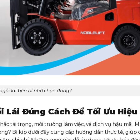
ngồi lái bền bỉ nhờ chọn đúng?
 Lái Đúng Cách Để Tối Ưu Hiệu
ắc tải trọng, môi trường làm việc, và dịch vụ hậu mãi. 
 hỏng? Bí kíp dưới đây cung cấp hướng dẫn thực tế, giúp 
iệm chi phí. Những mẹo này dễ áp dụng, tối ưu hóa đầu