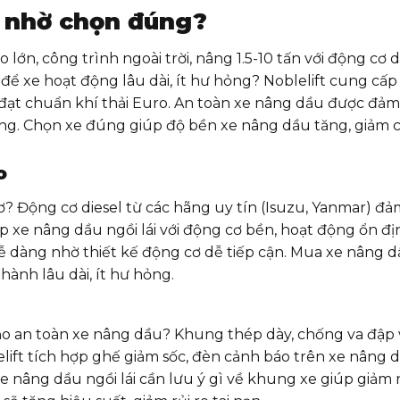
ỉ nhờ chọn đúng?
 lớn, công trình ngoài trời, nâng 1.5-10 tấn với động cơ d
để xe hoạt động lâu dài, ít hư hỏng? Noblelift cung cấ
 đạt chuẩn khí thải Euro. An toàn xe nâng dầu được đả
ng. Chọn xe đúng giúp độ bền xe nâng dầu tăng, giảm c
o
ơ? Động cơ diesel từ các hãng uy tín (Isuzu, Yanmar) đ
ấp xe nâng dầu ngồi lái với động cơ bền, hoạt động ổn đ
dễ dàng nhờ thiết kế động cơ dễ tiếp cận. Mua xe nâng d
 hành lâu dài, ít hư hỏng.
bảo an toàn xe nâng dầu? Khung thép dày, chống va đập 
lift tích hợp ghế giảm sốc, đèn cảnh báo trên xe nâng 
a xe nâng dầu ngồi lái cần lưu ý gì về khung xe giúp giảm