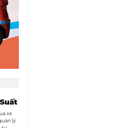
 Suất
Mua xe
quản lý
 tư.