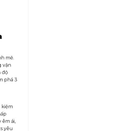
a
nh mẽ.
g vận
n độ
ám phá 3
t kiệm
hấp
 êm ái,
cs yêu