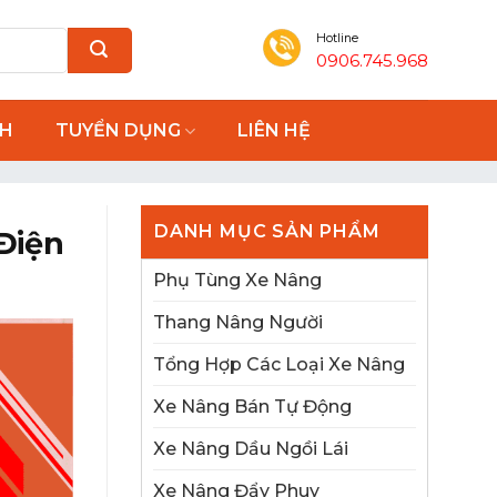
Hotline
0906.745.968
NH
TUYỂN DỤNG
LIÊN HỆ
DANH MỤC SẢN PHẨM
Điện
Phụ Tùng Xe Nâng
Thang Nâng Người
Tổng Hợp Các Loại Xe Nâng
Xe Nâng Bán Tự Động
Xe Nâng Dầu Ngồi Lái
Xe Nâng Đẩy Phuy