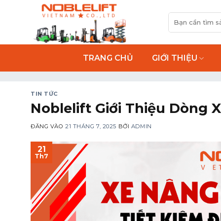
Bỏ
Tìm
qua
kiếm:
nội
dung
TRANG CHỦ
GIỚI THIỆU
TIN TỨC
Noblelift Giới Thiệu Dòng
ĐĂNG VÀO
21 THÁNG 7, 2025
BỞI
ADMIN
21
Th7