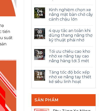
Kinh nghiệm chọn xe
04
nâng mặt bàn chở cây
Th8
cảnh chậu lớn
hạ
4 quy tắc an toàn khi
c tiến
01
dùng thang nâng thợ
Th8
ệu suất
kỹ thuật phải nhớ
 sản
Tối ưu chiều cao kho
30
nhờ xe nâng tay cao
Th7
nâng hàng tới 3 mét
Tăng tốc độ bốc xếp
28
nhờ xe nâng tay thiết
Th7
kế siêu linh hoạt
SẢN PHẨM