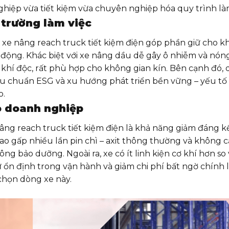
ghiệp vừa tiết kiệm vừa chuyên nghiệp hóa quy trình làm
 trường làm việc
 xe nâng reach truck tiết kiệm điện góp phần giữ cho k
 động. Khác biệt với xe nâng dầu dễ gây ô nhiễm và nón
khí độc, rất phù hợp cho không gian kín. Bên cạnh đó,
u chuẩn ESG và xu hướng phát triển bền vững – yếu tố
o.
ho doanh nghiệp
âng reach truck tiết kiệm điện là khả năng giảm đáng kể
 cao gấp nhiều lần pin chì – axit thông thường và không 
ông bảo dưỡng. Ngoài ra, xe có ít linh kiện cơ khí hơn so 
ổn định trong vận hành và giảm chi phí bất ngờ chính l
chọn dòng xe này.