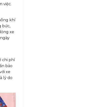
 việc.
hông khí
g bức,
 dòng xe
 ngày
 chi phí
cần bảo
với xe
à lý do