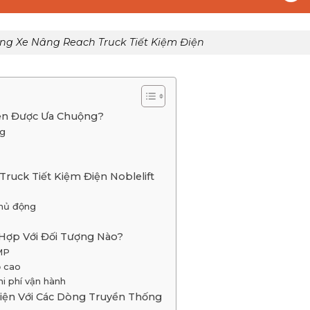
Dòng Xe Nâng Reach Truck Tiết Kiệm Điện
iện Được Ưa Chuộng?
ng
ruck Tiết Kiệm Điện Noblelift
chủ động
Hợp Với Đối Tượng Nào?
MP
ộ cao
i phí vận hành
iện Với Các Dòng Truyền Thống