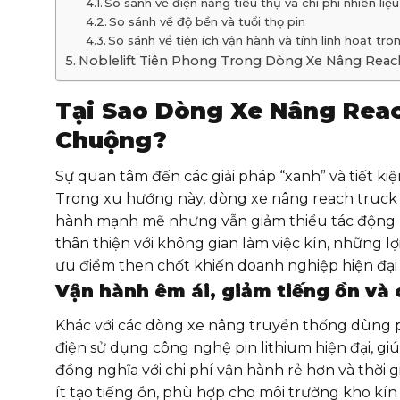
So sánh về điện năng tiêu thụ và chi phí nhiên liệu
So sánh về độ bền và tuổi thọ pin
So sánh về tiện ích vận hành và tính linh hoạt tr
Noblelift Tiên Phong Trong Dòng Xe Nâng Reach
Tại Sao Dòng Xe Nâng Reac
Chuộng?
Sự quan tâm đến các giải pháp “xanh” và tiết k
Trong xu hướng này, dòng xe nâng reach truck t
hành mạnh mẽ nhưng vẫn giảm thiểu tác động môi
thân thiện với không gian làm việc kín, những l
ưu điểm then chốt khiến doanh nghiệp hiện đại
Vận hành êm ái, giảm tiếng ồn và 
Khác với các dòng xe nâng truyền thống dùng pi
điện sử dụng công nghệ pin lithium hiện đại, gi
đồng nghĩa với chi phí vận hành rẻ hơn và thời 
ít tạo tiếng ồn, phù hợp cho môi trường kho kí