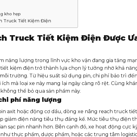
ong kho hẹp
 Truck Tiết Kiệm Điện
h Truck Tiết Kiệm Điện Được Ư
iệm năng lượng trong lĩnh vực kho vận đang gia tăng mạ
iết kiệm điện trở thành lựa chọn lý tưởng nhờ khả năn
 trường. Từ hiệu suất sử dụng pin, chi phí bảo trì đế
ợi ích mà loại xe này mang lại ngày càng rõ rệt. Cùng kh
 không thể bỏ qua sản phẩm này.
chi phí năng lượng
n axit hoặc động cơ dầu, dòng xe nâng reach truck tiế
úp giảm điện năng tiêu thụ đáng kể. Mức tiêu thụ điện t
gian sạc pin nhanh hơn. Bên cạnh đó, xe hoạt động cực kỳ
n như thực phẩm, dược phẩm, hoặc các trung tâm logisti