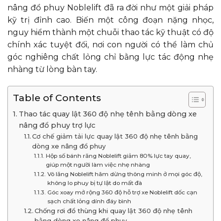
nâng đổ phuy Noblelift đã ra đời như một giải pháp
kỹ trị đỉnh cao. Biến một công đoạn nặng nhọc,
nguy hiểm thành một chuỗi thao tác kỹ thuật có độ
chính xác tuyệt đối, nơi con người có thể làm chủ
góc nghiêng chất lỏng chỉ bằng lực tác động nhẹ
nhàng từ lòng bàn tay.
Table of Contents
Thao tác quay lật 360 độ nhẹ tênh bằng dòng xe
nâng đổ phuy trợ lực
Cơ chế giảm tải lực quay lật 360 độ nhẹ tênh bằng
dòng xe nâng đổ phuy
Hộp số bánh răng Noblelift giảm 80% lực tay quay,
giúp một người làm việc nhẹ nhàng
Vô lăng Noblelift hãm dừng thông minh ở mọi góc độ,
không lo phuy bị tự lật do mất đà
Góc xoay mở rộng 360 độ hỗ trợ xe Noblelift dốc cạn
sạch chất lỏng dính đáy bình
Chống rơi đổ thùng khi quay lật 360 độ nhẹ tênh
bằng dòng xe nâng đổ phuy