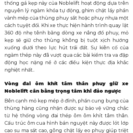
thống gá kẹp này của Noblelift hoạt động dựa trên
nguyên lý ngàm khóa tự động, ghim chặt lấy phần
vành mép của thùng phuy sắt hoặc phuy nhựa một
cách tuyệt đối. Khi xe thực hiện hành trình quay lật
360 độ nhẹ tênh bằng dòng xe nâng đổ phuy, mỏ
kẹp sẽ giữ cho thùng không bị tuột xịch hướng
xuống dưới theo lực hút trái đất. Sự kiên cố của
ngàm thép này đã vượt qua các bài kiểm tra va đập
động học nặng nề ở các điều kiện thực địa khắc
nghiệt nhất..
Vòng đai ôm khít tâm thân phuy giữ xe
Noblelift cân bằng trọng tâm khi đảo ngược
Bên cạnh mỏ kẹp mép ở đỉnh, phần cung bụng của
thùng hàng cũng nhận được sự bảo vệ vững chắc
từ hệ thống vòng đai thép ôm ôm khít tâm thân.
Cấu trúc ôm cua hình bán nguyệt này được lót lớp
cao su ma sát cao, gông chặt lấy eo phuy giúp triệt