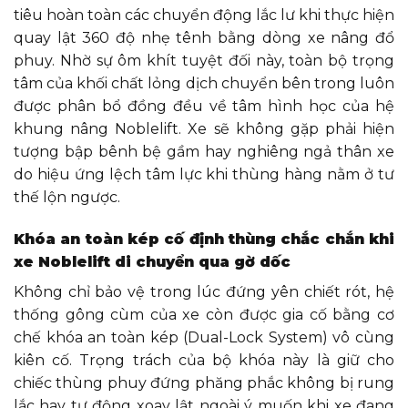
tiêu hoàn toàn các chuyển động lắc lư khi thực hiện
quay lật 360 độ nhẹ tênh bằng dòng xe nâng đổ
phuy. Nhờ sự ôm khít tuyệt đối này, toàn bộ trọng
tâm của khối chất lỏng dịch chuyển bên trong luôn
được phân bổ đồng đều về tâm hình học của hệ
khung nâng Noblelift. Xe sẽ không gặp phải hiện
tượng bập bênh bệ gầm hay nghiêng ngả thân xe
do hiệu ứng lệch tâm lực khi thùng hàng nằm ở tư
thế lộn ngược.
Khóa an toàn kép cố định thùng chắc chắn khi
xe Noblelift di chuyển qua gờ dốc
Không chỉ bảo vệ trong lúc đứng yên chiết rót, hệ
thống gông cùm của xe còn được gia cố bằng cơ
chế khóa an toàn kép (Dual-Lock System) vô cùng
kiên cố. Trọng trách của bộ khóa này là giữ cho
chiếc thùng phuy đứng phăng phắc không bị rung
lắc hay tự động xoay lật ngoài ý muốn khi xe đang