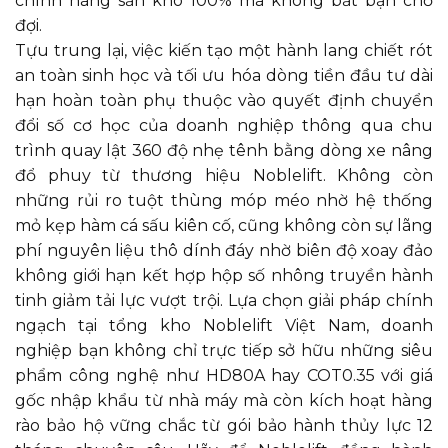
chính hãng sẵn kho 100% mà không bắt bạn chờ
đợi.
Tựu trung lại, việc kiến tạo một hành lang chiết rót
an toàn sinh học và tối ưu hóa dòng tiền đầu tư dài
hạn hoàn toàn phụ thuộc vào quyết định chuyển
đổi số cơ học của doanh nghiệp thông qua chu
trình quay lật 360 độ nhẹ tênh bằng dòng xe nâng
đổ phuy từ thương hiệu Noblelift. Không còn
những rủi ro tuột thùng móp méo nhờ hệ thống
mỏ kẹp hàm cá sấu kiên cố, cũng không còn sự lãng
phí nguyên liệu thô dính đáy nhờ biên độ xoay đảo
không giới hạn kết hợp hộp số nhông truyền hành
tinh giảm tải lực vượt trội. Lựa chọn giải pháp chính
ngạch tại tổng kho Noblelift Việt Nam, doanh
nghiệp bạn không chỉ trực tiếp sở hữu những siêu
phẩm công nghệ như HD80A hay COT0.35 với giá
gốc nhập khẩu từ nhà máy mà còn kích hoạt hàng
rào bảo hộ vững chắc từ gói bảo hành thủy lực 12