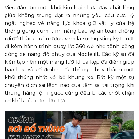
Việc đảo lộn một khối kim loại chứa đầy chất lỏng
giữa không trung đặt ra những yêu cầu cực kỳ
ngặt nghèo về năng lực khóa giữ vật lý của hệ
thống gông cùm, tính năng bảo vệ an toàn chống
rơi đổ thùng luôn được xem là xương sống kỹ thuật
đi kèm hành trình quay lật 360 độ nhẹ tênh bằng
dòng xe nâng đổ phuy của Noblelift. Các kỹ sư đã
kiến tạo nên một mạng lưới khóa kẹp đa điểm giúp
bao bọc và cố định chiếc thùng phuy thành một
khối thống nhất với bộ khung xe. Bất kỳ một sự
chuyển dịch sai lệch nào của tâm sai tải trọng khi
thùng hàng lộn ngược cũng đều bị các chốt chặn
cơ khí khóa cứng lập tức.