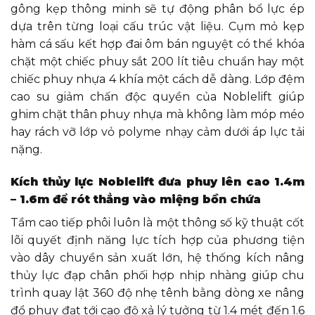
gông kẹp thông minh sẽ tự động phân bổ lực ép
dựa trên từng loại cấu trúc vật liệu. Cụm mỏ kẹp
hàm cá sấu kết hợp đai ôm bán nguyệt có thể khóa
chặt một chiếc phuy sắt 200 lít tiêu chuẩn hay một
chiếc phuy nhựa 4 khía một cách dễ dàng. Lớp đệm
cao su giảm chấn độc quyền của Noblelift giúp
ghim chặt thân phuy nhựa mà không làm móp méo
hay rách vỡ lớp vỏ polyme nhạy cảm dưới áp lực tải
nặng.
Kích thủy lực Noblelift đưa phuy lên cao 1.4m
– 1.6m để rót thẳng vào miệng bồn chứa
Tầm cao tiếp phôi luôn là một thông số kỹ thuật cốt
lõi quyết định năng lực tích hợp của phương tiện
vào dây chuyền sản xuất lớn, hệ thống kích nâng
thủy lực đạp chân phối hợp nhịp nhàng giúp chu
trình quay lật 360 độ nhẹ tênh bằng dòng xe nâng
đổ phuy đạt tới cao độ xả lý tưởng từ 1.4 mét đến 1.6