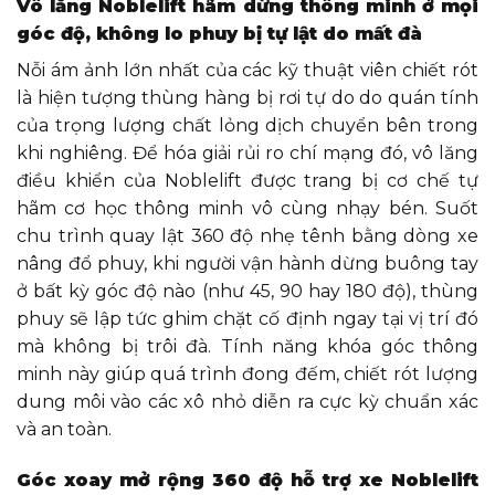
Vô lăng Noblelift hãm dừng thông minh ở mọi
góc độ, không lo phuy bị tự lật do mất đà
Nỗi ám ảnh lớn nhất của các kỹ thuật viên chiết rót
là hiện tượng thùng hàng bị rơi tự do do quán tính
của trọng lượng chất lỏng dịch chuyển bên trong
khi nghiêng. Để hóa giải rủi ro chí mạng đó, vô lăng
điều khiển của Noblelift được trang bị cơ chế tự
hãm cơ học thông minh vô cùng nhạy bén. Suốt
chu trình quay lật 360 độ nhẹ tênh bằng dòng xe
nâng đổ phuy, khi người vận hành dừng buông tay
ở bất kỳ góc độ nào (như 45, 90 hay 180 độ), thùng
phuy sẽ lập tức ghim chặt cố định ngay tại vị trí đó
mà không bị trôi đà. Tính năng khóa góc thông
minh này giúp quá trình đong đếm, chiết rót lượng
dung môi vào các xô nhỏ diễn ra cực kỳ chuẩn xác
và an toàn.
Góc xoay mở rộng 360 độ hỗ trợ xe Noblelift