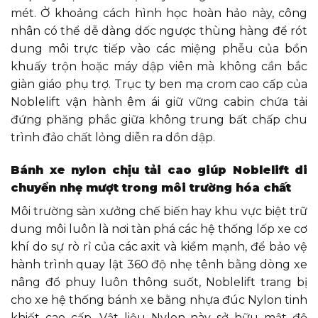
mét. Ở khoảng cách hình học hoàn hảo này, công
nhân có thể dễ dàng dốc ngược thùng hàng để rót
dung môi trực tiếp vào các miệng phễu của bồn
khuấy trộn hoặc máy dập viên mà không cần bắc
giàn giáo phụ trợ. Trục ty ben mạ crom cao cấp của
Noblelift vận hành êm ái giữ vững cabin chứa tải
đứng phăng phắc giữa không trung bất chấp chu
trình đảo chất lỏng diễn ra dồn dập.
Bánh xe nylon chịu tải cao giúp Noblelift di
chuyển nhẹ mượt trong môi trường hóa chất
Môi trường sàn xưởng chế biến hay khu vực biệt trữ
dung môi luôn là nơi tàn phá các hệ thống lốp xe cơ
khí do sự rò rỉ của các axit và kiềm mạnh, để bảo vệ
hành trình quay lật 360 độ nhẹ tênh bằng dòng xe
nâng đổ phuy luôn thông suốt, Noblelift trang bị
cho xe hệ thống bánh xe bằng nhựa đúc Nylon tinh
khiết cao cấp. Vật liệu Nylon này sở hữu mật độ