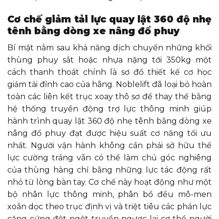
Cơ chế giảm tải lực quay lật 360 độ nhẹ
tênh bằng dòng xe nâng đổ phuy
Bí mật nằm sau khả năng dịch chuyển những khối
thùng phuy sắt hoặc nhựa nặng tới 350kg một
cách thanh thoát chính là sơ đồ thiết kế cơ học
giảm tải đỉnh cao của hãng. Noblelift đã loại bỏ hoàn
toàn các liên kết trục xoay thô sơ để thay thế bằng
hệ thống truyền động trợ lực thông minh giúp
hành trình quay lật 360 độ nhẹ tênh bằng dòng xe
nâng đổ phuy đạt được hiệu suất cơ năng tối ưu
nhất. Người vận hành không cần phải sở hữu thể
lực cường tráng vẫn có thể làm chủ góc nghiêng
của thùng hàng chỉ bằng những lực tác động rất
nhỏ từ lòng bàn tay. Cơ chế này hoạt động như một
bộ nhân lực thông minh, phân bổ đều mô-men
xoắn dọc theo trục định vị và triệt tiêu các phản lực
căng cứng đột ngột truyền ngược lại cơ thể người