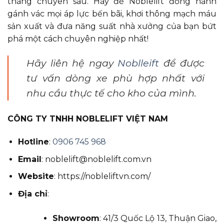
tháng chuyên sâu. Hãy để Noblelift đồng hành
gánh vác mọi áp lực bến bãi, khơi thông mạch máu
sản xuất và đưa năng suất nhà xưởng của bạn bứt
phá một cách chuyên nghiệp nhất!
Hãy liên hệ ngay
Noblleift
để được
tư vấn dòng xe phù hợp nhất với
nhu cầu thực tế cho kho của mình.
CÔNG TY TNHH NOBLELIFT VIỆT NAM
Hotline
:
0906 745 968
Email
:
noblelift@noblelift.com.vn
Website
:
https://nobleliftvn.com/
Địa chỉ
:
Showroom
: 41/3 Quốc Lộ 13, Thuận Giao,