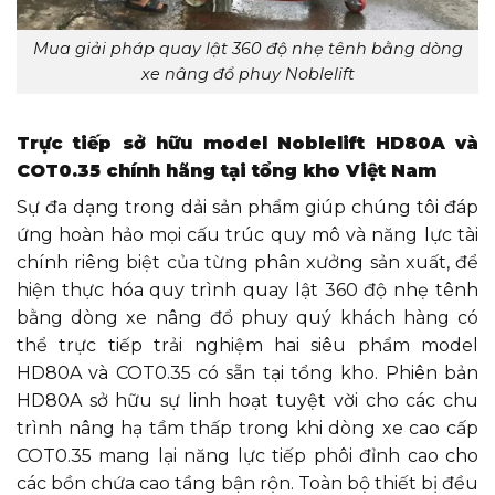
Mua giải pháp quay lật 360 độ nhẹ tênh bằng dòng
xe nâng đổ phuy Noblelift
Trực tiếp sở hữu model Noblelift HD80A và
COT0.35 chính hãng tại tổng kho Việt Nam
Sự đa dạng trong dải sản phẩm giúp chúng tôi đáp
ứng hoàn hảo mọi cấu trúc quy mô và năng lực tài
chính riêng biệt của từng phân xưởng sản xuất, để
hiện thực hóa quy trình quay lật 360 độ nhẹ tênh
bằng dòng xe nâng đổ phuy quý khách hàng có
thể trực tiếp trải nghiệm hai siêu phẩm model
HD80A và COT0.35 có sẵn tại tổng kho. Phiên bản
HD80A sở hữu sự linh hoạt tuyệt vời cho các chu
trình nâng hạ tầm thấp trong khi dòng xe cao cấp
COT0.35 mang lại năng lực tiếp phôi đỉnh cao cho
các bồn chứa cao tầng bận rộn. Toàn bộ thiết bị đều