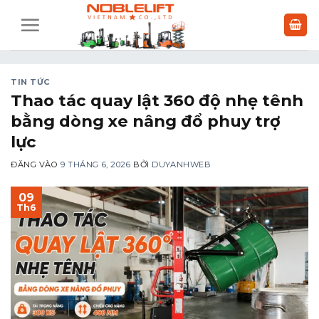
Bỏ
qua
nội
dung
TIN TỨC
Thao tác quay lật 360 độ nhẹ tênh
bằng dòng xe nâng đổ phuy trợ
lực
ĐĂNG VÀO
9 THÁNG 6, 2026
BỞI
DUYANHWEB
09
Th6