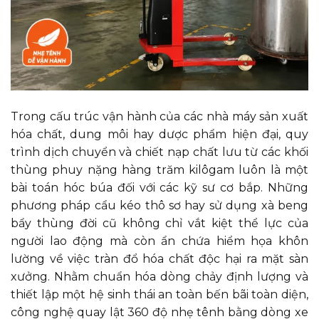
Trong cấu trúc vận hành của các nhà máy sản xuất
hóa chất, dung môi hay dược phẩm hiện đại, quy
trình dịch chuyển và chiết nạp chất lưu từ các khối
thùng phuy nặng hàng trăm kilôgam luôn là một
bài toán hóc búa đối với các kỹ sư cơ bắp. Những
phương pháp cẩu kéo thô sơ hay sử dụng xà beng
bẩy thùng đời cũ không chỉ vắt kiệt thể lực của
người lao động mà còn ẩn chứa hiểm họa khôn
lường về việc tràn đổ hóa chất độc hại ra mặt sàn
xưởng. Nhằm chuẩn hóa dòng chảy định lượng và
thiết lập một hệ sinh thái an toàn bến bãi toàn diện,
công nghệ quay lật 360 độ nhẹ tênh bằng dòng xe