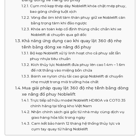
Cụm mỏ kẹp thép dày Noblelift khóa chặt mép phuy,
bao gông chống tuột xịch
Vòng đai ôm khít tâm thân phuy giữ xe Noblelift cân
bằng trọng tâm khi đảo ngược
Khóa an toàn kép cố định thùng chắc chắn khi xe
Noblelift di chuyển qua gờ dốc
Khả năng ứng dụng cao khi quay lật 360 độ nhẹ
tênh bằng dòng xe nâng đổ phuy
Bộ kẹp Noblelift xử lý linh hoạt cho cả phuy sắt lẫn
phuy nhựa tiêu chuẩn
Kích thủy lực Noblelift đưa phuy lên cao 1.4m – 1.6m
để rót thẳng vào miệng bồn chứa
Bánh xe nylon chịu tải cao giúp Noblelift di chuyển
nhẹ mượt trong môi trường hóa chất
Mua giải pháp quay lật 360 độ nhẹ tênh bằng dòng
xe nâng đổ phuy Noblelift
Trực tiếp sở hữu model Noblelift HD80A và COT0.35
chính hãng tại tổng kho Việt Nam
Nhận chính sách giá gốc từ nhà máy cùng dịch vụ
giao hàng hỏa tốc trong ngày
Cam kết bảo hành 12 tháng hệ thống thủy lực và
cụm tay quay từ hãng Noblelift