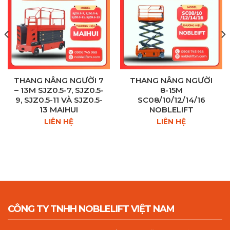
THANG NÂNG NGƯỜI 7
THANG NÂNG NGƯỜI
– 13M SJZ0.5-7, SJZ0.5-
8-15M
9, SJZ0.5-11 VÀ SJZ0.5-
SC08/10/12/14/16
13 MAIHUI
NOBLELIFT
LIÊN HỆ
LIÊN HỆ
CÔNG TY TNHH NOBLELIFT VIỆT NAM