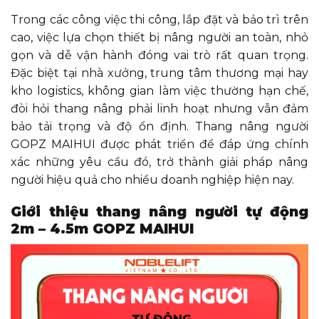
thấp)
Trong các công việc thi công, lắp đặt và bảo trì trên
Tốc độ
cao, việc lựa chọn thiết bị nâng người an toàn, nhỏ
di
chuyển
km/h
1.1
1.1
1.1
1.1
gọn và dễ vận hành đóng vai trò rất quan trọng.
(nâng
Đặc biệt tại nhà xưởng, trung tâm thương mại hay
cao)
kho logistics, không gian làm việc thường hạn chế,
Khoảng
đòi hỏi thang nâng phải linh hoạt nhưng vẫn đảm
sáng
m
0.04
0.04
0.04
0.
gầm
bảo tải trọng và độ ổn định. Thang nâng người
Chiều
GOPZ MAIHUI được phát triển để đáp ứng chính
dài cơ
m
1.24
1.24
1.24
1.2
xác những yêu cầu đó, trở thành giải pháp nâng
sở
người hiệu quả cho nhiều doanh nghiệp hiện nay.
Bánh
inch
6
6
6
6
trước
Giới thiệu thang nâng người tự động
Bánh
2m – 4.5m GOPZ MAIHUI
dẫn
mm
Ø250 × 80
Ø250 × 80
Ø250 × 80
Ø2
động
Bình
V/Ah
2-12/120
2-12/120
2-12/120
2-1
điện
Bộ sạc
V/A
24/15
24/15
24/15
24/
tích hợp