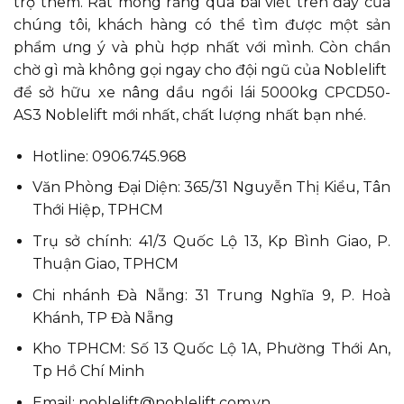
trợ thêm. Rất mong rằng qua bài viết trên đây của
chúng tôi, khách hàng có thể tìm được một sản
phẩm ưng ý và phù hợp nhất với mình. Còn chần
chờ gì mà không gọi ngay cho đội ngũ của Noblelift
để sở hữu xe nâng dầu ngồi lái 5000kg CPCD50-
AS3 Noblelift mới nhất, chất lượng nhất bạn nhé.
Hotline: 0906.745.968
Văn Phòng Đại Diện: 365/31 Nguyễn Thị Kiểu, Tân
Thới Hiệp, TPHCM
Trụ sở chính: 41/3 Quốc Lộ 13, Kp Bình Giao, P.
Thuận Giao, TPHCM
Chi nhánh Đà Nẵng: 31 Trung Nghĩa 9, P. Hoà
Khánh, TP Đà Nẵng
Kho TPHCM: Số 13 Quốc Lộ 1A, Phường Thới An,
Tp Hồ Chí Minh
Email: noblelift@noblelift.com.vn