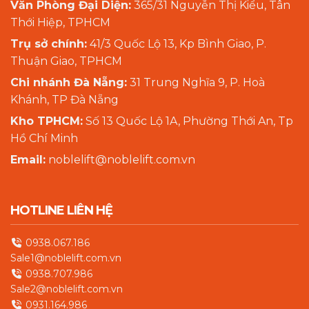
Văn Phòng Đại Diện:
365/31 Nguyễn Thị Kiểu, Tân
Thới Hiệp, TPHCM
Trụ sở chính:
41/3 Quốc Lộ 13, Kp Bình Giao, P.
Thuận Giao, TPHCM
Chi nhánh Đà Nẵng:
31 Trung Nghĩa 9, P. Hoà
Khánh, TP Đà Nẵng
Kho TPHCM:
Số 13 Quốc Lộ 1A, Phường Thới An, Tp
Hồ Chí Minh
Email:
noblelift@noblelift.com.vn
HOTLINE LIÊN HỆ
0938.067.186
Sale1@noblelift.com.vn
0938.707.986
Sale2@noblelift.com.vn
0931.164.986