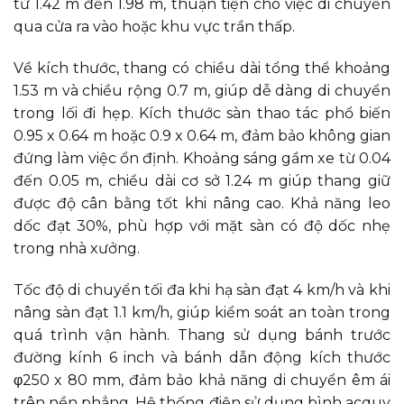
từ 1.42 m đến 1.98 m, thuận tiện cho việc di chuyển
qua cửa ra vào hoặc khu vực trần thấp.
Về kích thước, thang có chiều dài tổng thể khoảng
1.53 m và chiều rộng 0.7 m, giúp dễ dàng di chuyển
trong lối đi hẹp. Kích thước sàn thao tác phổ biến
0.95 x 0.64 m hoặc 0.9 x 0.64 m, đảm bảo không gian
đứng làm việc ổn định. Khoảng sáng gầm xe từ 0.04
đến 0.05 m, chiều dài cơ sở 1.24 m giúp thang giữ
được độ cân bằng tốt khi nâng cao. Khả năng leo
dốc đạt 30%, phù hợp với mặt sàn có độ dốc nhẹ
trong nhà xưởng.
Tốc độ di chuyển tối đa khi hạ sàn đạt 4 km/h và khi
nâng sàn đạt 1.1 km/h, giúp kiểm soát an toàn trong
quá trình vận hành. Thang sử dụng bánh trước
đường kính 6 inch và bánh dẫn động kích thước
φ250 x 80 mm, đảm bảo khả năng di chuyển êm ái
trên nền phẳng. Hệ thống điện sử dụng bình acquy