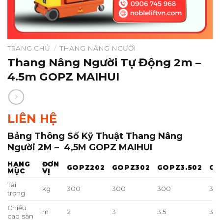
TRANG CHỦ
/
THANG NÂNG NGƯỜI
Thang Nâng Người Tự Động 2m –
4.5m GOPZ MAIHUI
LIÊN HỆ
Bảng Thông Số Kỹ Thuật Thang Nâng
Người 2M – 4,5M GOPZ MAIHUI
HẠNG
ĐƠN
GOPZ202
GOPZ302
GOPZ3.502
GO
MỤC
VỊ
Tải
kg
300
300
300
30
trọng
Chiều
m
2
3
3.5
3.5
cao sàn