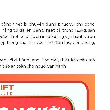
 (Charger)
V/A
24 / 10
 nâng (Lifting
V/kW
220 / 0.75
– AC)
 nâng (Lifting
 dòng thiết bị chuyên dụng phục vụ cho công
V/kW
24 / 0.8
– DC)
ao nâng tối đa lên đến
9 mét
, tải trọng 125kg, sản
Dài: 1700
hước tổng thể
ược thiết kế chắc chắn, dễ dàng vận hành và an
mm
Rộng: 850
 size)
Cao: 1980
p trong các lĩnh vực như điện lực, viễn thông,
lượng (Weight
kg
380
, lối đi hành lang. Đặc biệt, thiết kế chân mở
lượng (Weight
kg
390
C)
m bảo an toàn cho người vận hành.
 hiệu
–
GTWY – Liên doanh Trung Quốc
ành
tháng
12
Nâng người làm việc trên cao
ụng
–
(bảo trì, lắp đặt, kho bãi, nhà
xưởng)