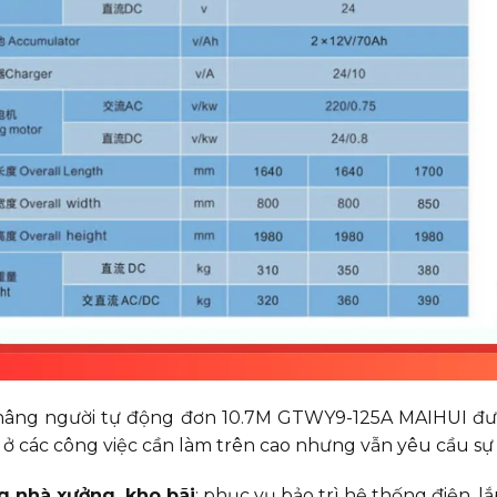
âng người tự động đơn 10.7M GTWY9-125A MAIHUI đượ
 ở các công việc cần làm trên cao nhưng vẫn yêu cầu sự 
g nhà xưởng, kho bãi
: phục vụ bảo trì hệ thống điện, l