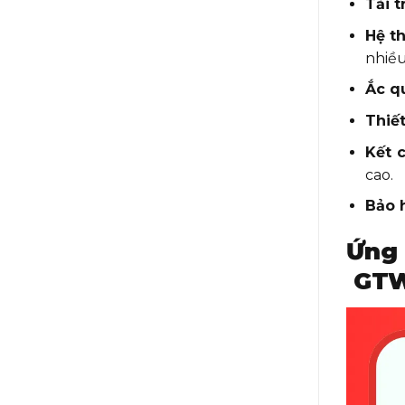
Tải t
Hệ t
nhiều
Ắc q
Thiế
Kết 
cao.
Bảo 
Ứng
GTW