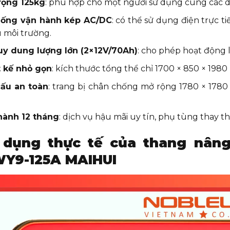
rọng 125kg
: phù hợp cho một người sử dụng cùng các d
hống vận hành kép AC/DC
: có thể sử dụng điện trực t
 môi trường.
uy dung lượng lớn (2×12V/70Ah)
: cho phép hoạt động l
t kế nhỏ gọn
: kích thước tổng thể chỉ 1700 × 850 × 19
cấu an toàn
: trang bị chân chống mở rộng 1780 × 1780 
hành 12 tháng
: dịch vụ hậu mãi uy tín, phụ tùng thay 
 dụng thực tế của thang nâng
Y9-125A MAIHUI