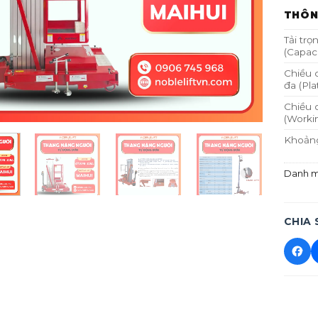
THÔN
Tải trọ
(Capaci
Chiều 
đa (Pla
Chiều 
(Worki
Khoản
(Groun
Kích t
Danh 
việc (P
Kích t
rộng (U
CHIA 
Nguồn 
AC)
Nguồn 
DC)
Ắc quy