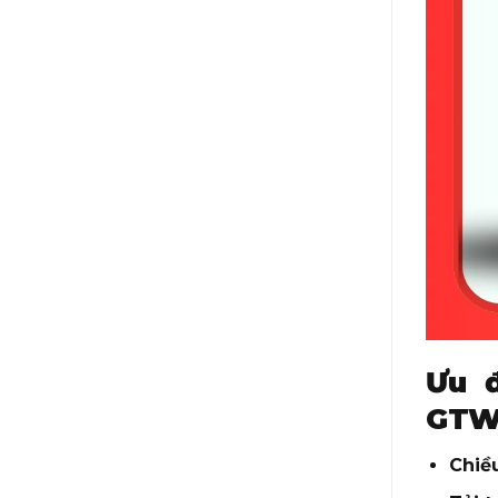
Ưu 
GTW
Chiề