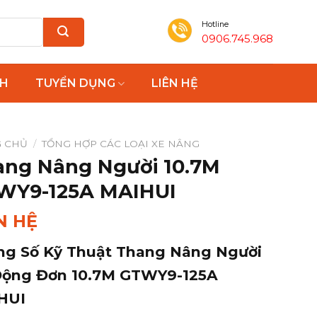
Hotline
0906.745.968
NH
TUYỂN DỤNG
LIÊN HỆ
 CHỦ
/
TỔNG HỢP CÁC LOẠI XE NÂNG
ang Nâng Người 10.7M
WY9-125A MAIHUI
N HỆ
ng Số Kỹ Thuật Thang Nâng Người
Động Đơn 10.7M GTWY9-125A
HUI