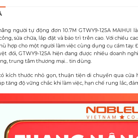
Bộ sạc
Động cơ
Ả
Motor 
Động cơ
nâng người tự động đơn 10.7M GTWY9-125A MAIHUI
là
Motor 
 công, sửa chữa, lắp đặt và bảo trì trên cao. Với chiều c
Kích t
ù hợp cho một người làm việc cùng dụng cụ cầm tay. Đ
(Overall
yệt đối, GTWY9-125A hiện đang được nhiều doanh nghiệ
ng, trung tâm thương mại… tin dùng.
Trọng 
– DC)
ó kích thước nhỏ gọn, thuận tiện di chuyển qua cửa hẹp
Trọng 
– AC/D
úp tăng độ vững chắc khi làm việc, hạn chế rung lắc, đả
Thương
Bảo h
Ứng d