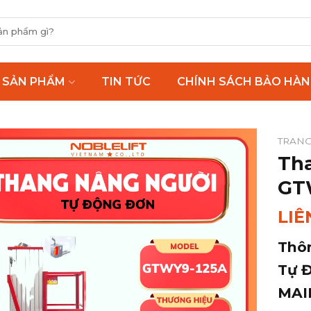
SẢN PHẨM
TIN TỨC
CHÍNH SÁCH BẢO HÀ
TRANG
Th
GT
LIÊ
Thô
Tự 
MAI