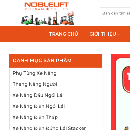
Bỏ
Tìm
qua
kiếm:
nội
dung
TRANG CHỦ
GIỚI THIỆU
DANH MỤC SẢN PHẨM
Phụ Tùng Xe Nâng
Thang Nâng Người
Xe Nâng Dầu Ngồi Lái
Xe Nâng Điện Ngồi Lái
Xe Nâng Điện Thấp
Xe Nâng Điện Đứng Lái Stacker