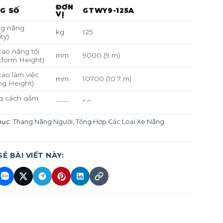
ĐƠN
G SỐ
GTWY9-125A
VỊ
ng nâng
kg
125
ty)
cao nâng tối
mm
9000 (9 m)
tform Height)
cao làm việc
mm
10700 (10.7 m)
ng Height)
g cách gầm
mm
50
d Clearance)
hước sàn làm
mục:
Thang Nâng Người
,
Tổng Hợp Các Loại Xe Nâng
mm
600 × 550
latform size)
hước chân mở
mm
1780 × 1780
nfolding Size)
SẺ BÀI VIẾT NÀY:
điện (Power –
V
220
điện (Power –
V
24
 (Accumulator)
V/Ah
2 × 12V / 70Ah