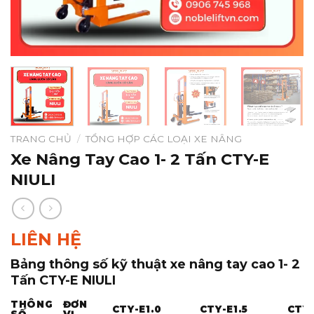
TRANG CHỦ
/
TỔNG HỢP CÁC LOẠI XE NÂNG
Xe Nâng Tay Cao 1- 2 Tấn CTY-E
NIULI
LIÊN HỆ
Bảng thông số kỹ thuật xe nâng tay cao 1- 2
Tấn CTY-E NIULI
THÔNG
ĐƠN
CTY-E1.0
CTY-E1.5
CTY-
SỐ
VỊ