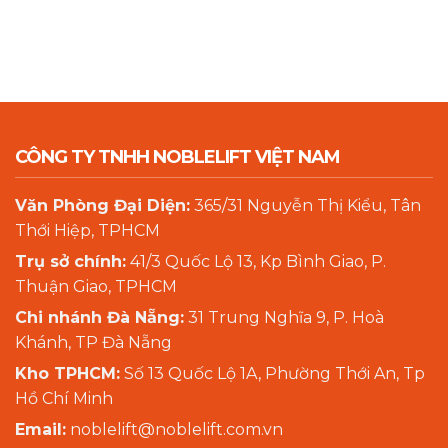
CÔNG TY TNHH NOBLELIFT VIỆT NAM
Văn Phòng Đại Diện:
365/31 Nguyễn Thị Kiểu, Tân
Thới Hiệp, TPHCM
Trụ sở chính:
41/3 Quốc Lộ 13, Kp Bình Giao, P.
Thuận Giao, TPHCM
Chi nhánh Đà Nẵng:
31 Trung Nghĩa 9, P. Hoà
Khánh, TP Đà Nẵng
Kho TPHCM:
Số 13 Quốc Lộ 1A, Phường Thới An, Tp
Hồ Chí Minh
Email:
noblelift@noblelift.com.vn