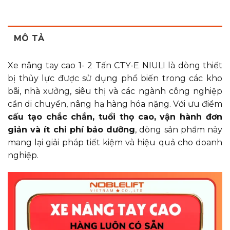
Lực vận
hành tay
kg
24
28
32
quay
MÔ TẢ
Chiều
rộng
mm
690
690
690
chân
Xe nâng tay cao 1- 2 Tấn CTY-E NIULI là dòng thiết
trước
bị thủy lực được sử dụng phổ biến trong các kho
Dung
bãi, nhà xưởng, siêu thị và các ngành công nghiệp
tích bình
L
1.6
1.8
2.0
cần di chuyển, nâng hạ hàng hóa nặng. Với ưu điểm
dầu tối
thiểu
cấu tạo chắc chắn, tuổi thọ cao, vận hành đơn
giản và ít chi phí bảo dưỡng
, dòng sản phẩm này
Bánh
mm
φ74×52
φ74×70
φ74×
trước
mang lại giải pháp tiết kiệm và hiệu quả cho doanh
Bánh
nghiệp.
mm
φ180×50
φ180×50
φ180
sau
Kích
thước
mm
1390×780×2040
1390×780×2040
1390
tổng thể
Trọng
kg
200
235
240
lượng xe