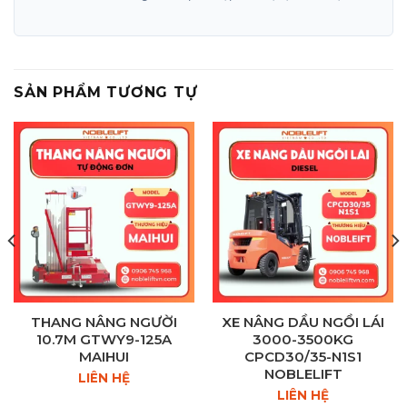
SẢN PHẨM TƯƠNG TỰ
THANG NÂNG NGƯỜI
XE NÂNG DẦU NGỒI LÁI
10.7M GTWY9-125A
3000-3500KG
MAIHUI
CPCD30/35-N1S1
NOBLELIFT
LIÊN HỆ
LIÊN HỆ