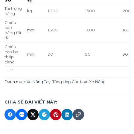
Tải trọng
kg
1000
1500
2000
nâng
Chiều
cao
mm
1600
1600
1600
nâng tối
đa
Chiều
cao hạ
mm
90
90
90
thấp
càng
Chiều
dài càng
mm
900
900
900
nâng
Danh mục:
Xe Nâng Tay
,
Tổng Hợp Các Loại Xe Nâng
Độ rộng
càng
mm
320–750
340–750
340–
điều
CHIA SẺ BÀI VIẾT NÀY:
chỉnh
Tốc độ
mm/chu
20
18
14
nâng
kỳ
Tốc độ
–
Điều chỉnh
Điều chỉnh
Điều 
hạ