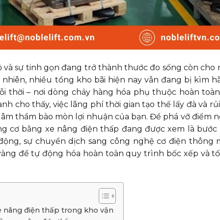
 và sự tinh gọn đang trở thành thước đo sống còn cho 
 nhiên, nhiều tổng kho bãi hiện nay vẫn đang bị kìm 
lỗi thời – nơi dòng chảy hàng hóa phụ thuộc hoàn toàn
h cho thấy, việc lãng phí thời gian tạo thế lấy đà và rủ
ng âm thầm bào mòn lợi nhuận của bạn. Để phá vỡ điểm 
ng cơ bằng xe nâng điện thấp đang được xem là bước
 động, sự chuyển dịch sang công nghệ cơ điện thông 
 vàng để tự động hóa hoàn toàn quy trình bốc xếp và tố
e nâng điện thấp trong kho vận