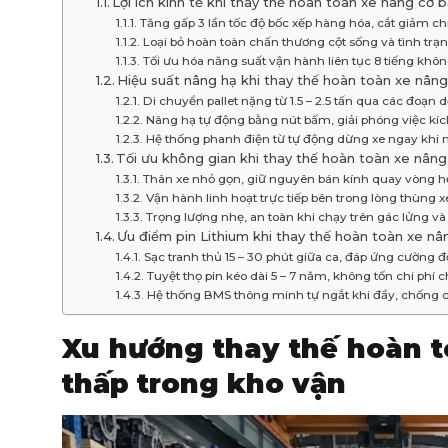
Lợi ích kinh tế khi thay thế hoàn toàn xe nâng cơ
Tăng gấp 3 lần tốc độ bốc xếp hàng hóa, cắt giảm ch
Loại bỏ hoàn toàn chấn thương cột sống và tình trạn
Tối ưu hóa năng suất vận hành liên tục 8 tiếng khôn
Hiệu suất nâng hạ khi thay thế hoàn toàn xe nân
Di chuyển pallet nặng từ 1.5 – 2.5 tấn qua các đoạn
Nâng hạ tự động bằng nút bấm, giải phóng việc kíc
Hệ thống phanh điện từ tự động dừng xe ngay khi 
Tối ưu không gian khi thay thế hoàn toàn xe nân
Thân xe nhỏ gọn, giữ nguyên bán kính quay vòng h
Vận hành linh hoạt trực tiếp bên trong lòng thùng xe
Trọng lượng nhẹ, an toàn khi chạy trên gác lửng v
Ưu điểm pin Lithium khi thay thế hoàn toàn xe n
Sạc tranh thủ 15 – 30 phút giữa ca, đáp ứng cường độ
Tuyệt thọ pin kéo dài 5 – 7 năm, không tốn chi phí 
Hệ thống BMS thông minh tự ngắt khi đầy, chống 
Xu hướng thay thế hoàn t
thấp trong kho vận