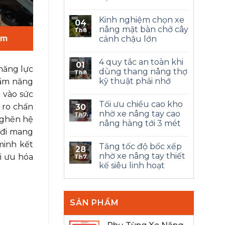
Kinh nghiệm chọn xe
04
nâng mặt bàn chở cây
Th8
cảnh chậu lớn
4 quy tắc an toàn khi
01
năng lực
dùng thang nâng thợ
Th8
kỹ thuật phải nhớ
hãm năng
 vào sức
Tối ưu chiều cao kho
i ro chấn
30
nhờ xe nâng tay cao
Th7
nghẽn hệ
nâng hàng tới 3 mét
 đi mang
minh kết
Tăng tốc độ bốc xếp
28
nhờ xe nâng tay thiết
i ưu hóa
Th7
kế siêu linh hoạt
SẢN PHẨM