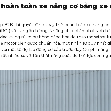
hế hoàn toàn xe nâng cơ bằng xe
ệp B2B thì quyết định thay thế hoàn toàn xe nâng cơ
(ROI) vô cùng ấn tượng. Những chi phí ẩn phát sinh từ 
ảo, cùng rủi ro hư hỏng hàng hóa do thao tác sai sót lu
hệ motor điện được chuẩn hóa, một nhân sự duy nhất gi
với một tổ đội lao động cơ bắp trước đây. Chi phí năng 
ất nhiều so với tổn thất năng suất do thể lực con ngườ