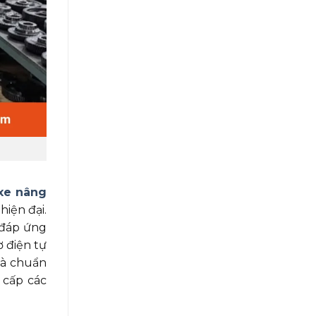
xe nâng
iện đại.
 đáp ứng
 điện tự
và chuẩn
 cấp các