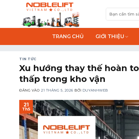
Bỏ
Tìm
qua
kiếm:
nội
dung
TRANG CHỦ
GIỚI THIỆU
TIN TỨC
Xu hướng thay thế hoàn to
thấp trong kho vận
ĐĂNG VÀO
21 THÁNG 5, 2026
BỞI
DUYANHWEB
21
Th5