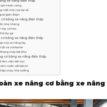
 bằng xe nâng điện thấp
i phí nhân công
g mệt mỏi của tài xế
g bị gián đoạn
g cơ bằng xe nâng điện thấp
 dốc nhẹ nhàng
h tay cơ học
nhả tay ga
g cơ bằng xe nâng điện thấp
ẹp của xe nâng tay
 tải và container
à thang máy bãi kho
âng cơ bằng xe nâng điện thấp
 làm việc liên tục
châm nước cất bảo trì
chập cháy nhà xưởng
oàn xe nâng cơ bằng xe nâng