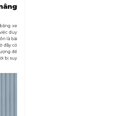
 nâng
 bằng xe
việc duy
ôn là bài
ờ đây có
lượng để
i bị suy