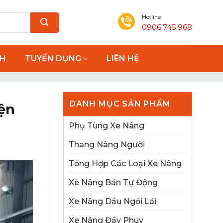
Hotline
0906.745.968
NH
TUYỂN DỤNG
LIÊN HỆ
DANH MỤC SẢN PHẨM
ện
Phụ Tùng Xe Nâng
Thang Nâng Người
Tổng Hợp Các Loại Xe Nâng
Xe Nâng Bán Tự Động
Xe Nâng Dầu Ngồi Lái
Xe Nâng Đẩy Phuy