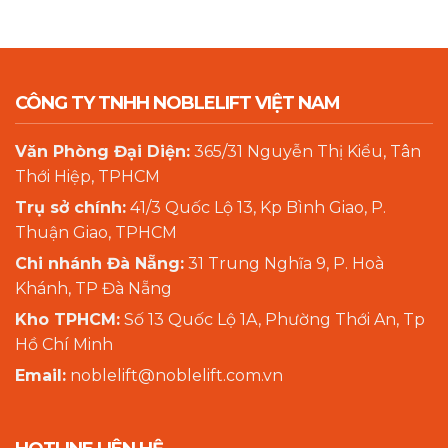
CÔNG TY TNHH NOBLELIFT VIỆT NAM
Văn Phòng Đại Diện:
365/31 Nguyễn Thị Kiểu, Tân
Thới Hiệp, TPHCM
Trụ sở chính:
41/3 Quốc Lộ 13, Kp Bình Giao, P.
Thuận Giao, TPHCM
Chi nhánh Đà Nẵng:
31 Trung Nghĩa 9, P. Hoà
Khánh, TP Đà Nẵng
Kho TPHCM:
Số 13 Quốc Lộ 1A, Phường Thới An, Tp
Hồ Chí Minh
Email:
noblelift@noblelift.com.vn