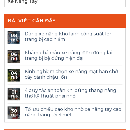
Xe Nâng Tay
BÀI VIẾT GẦN ĐÂY
Dòng xe nâng kho lạnh công suất lớn
08
trang bị cabin ấm
Th8
Khám phá mẫu xe nâng điện đứng lái
06
trang bị bệ đứng hiện đại
Th8
Kinh nghiệm chọn xe nâng mặt bàn chở
04
cây cảnh chậu lớn
Th8
4 quy tắc an toàn khi dùng thang nâng
01
thợ kỹ thuật phải nhớ
Th8
Tối ưu chiều cao kho nhờ xe nâng tay cao
30
nâng hàng tới 3 mét
Th7