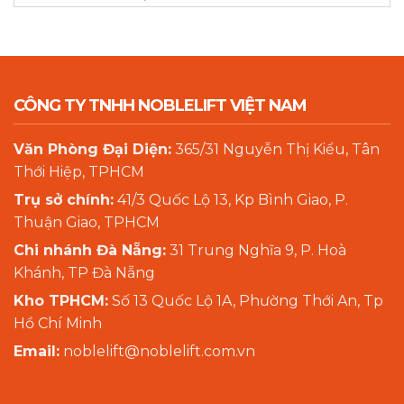
CÔNG TY TNHH NOBLELIFT VIỆT NAM
Văn Phòng Đại Diện:
365/31 Nguyễn Thị Kiểu, Tân
Thới Hiệp, TPHCM
Trụ sở chính:
41/3 Quốc Lộ 13, Kp Bình Giao, P.
Thuận Giao, TPHCM
Chi nhánh Đà Nẵng:
31 Trung Nghĩa 9, P. Hoà
Khánh, TP Đà Nẵng
Kho TPHCM:
Số 13 Quốc Lộ 1A, Phường Thới An, Tp
Hồ Chí Minh
Email:
noblelift@noblelift.com.vn