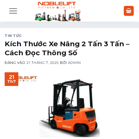
Bỏ
qua
nội
dung
TIN TỨC
Kích Thước Xe Nâng 2 Tấn 3 Tấn –
Cách Đọc Thông Số
ĐĂNG VÀO
21 THÁNG 7, 2025
BỞI
ADMIN
21
Th7