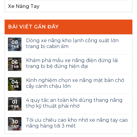
Xe Nâng Tay
BÀI VIẾT GẦN ĐÂY
Dòng xe nâng kho lạnh công suất lớn
08
trang bị cabin ấm
Th8
Khám phá mẫu xe nâng điện đứng lái
06
trang bị bệ đứng hiện đại
Th8
Kinh nghiệm chọn xe nâng mặt bàn chở
04
cây cảnh chậu lớn
Th8
4 quy tắc an toàn khi dùng thang nâng
01
thợ kỹ thuật phải nhớ
Th8
Tối ưu chiều cao kho nhờ xe nâng tay cao
30
nâng hàng tới 3 mét
Th7