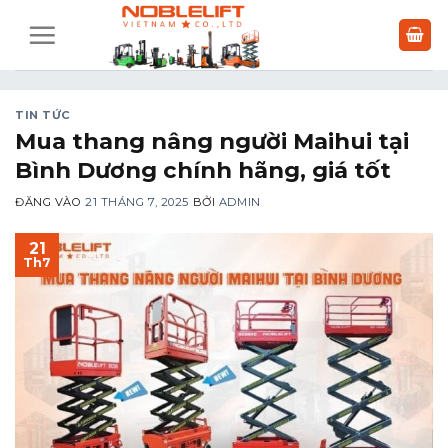
Bỏ
qua
nội
dung
TIN TỨC
Mua thang nâng người Maihui tại
Bình Dương chính hãng, giá tốt
ĐĂNG VÀO
21 THÁNG 7, 2025
BỞI
ADMIN
21
Th7