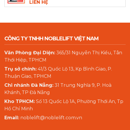
LIÊN HỆ
CÔNG TY TNHH NOBLELIFT VIỆT NAM
Văn Phòng Đại Diện:
365/31 Nguyễn Thị Kiểu, Tân
Thới Hiệp, TPHCM
Trụ sở chính:
41/3 Quốc Lộ 13, Kp Bình Giao, P.
Thuận Giao, TPHCM
Chi nhánh Đà Nẵng:
31 Trung Nghĩa 9, P. Hoà
Khánh, TP Đà Nẵng
Kho TPHCM:
Số 13 Quốc Lộ 1A, Phường Thới An, Tp
Hồ Chí Minh
Email:
noblelift@noblelift.com.vn